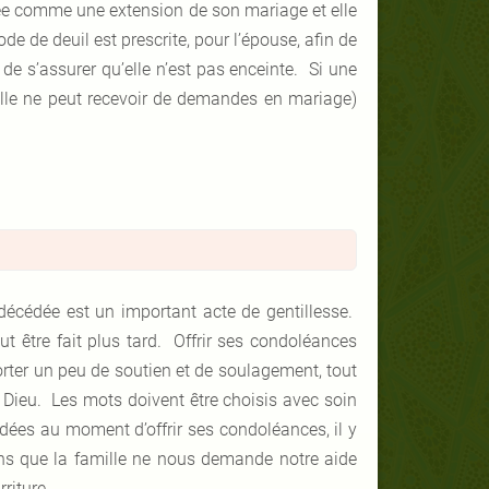
érée comme une extension de son mariage et elle
e de deuil est prescrite, pour l’épouse, afin de
t de s’assurer qu’elle n’est pas enceinte. Si une
 elle ne peut recevoir de demandes en mariage)
décédée est un important acte de gentillesse.
ut être fait plus tard. Offrir ses condoléances
orter un peu de soutien et de soulagement, tout
e Dieu. Les mots doivent être choisis avec soin
ées au moment d’offrir ses condoléances, il y
oins que la famille ne nous demande notre aide
riture.