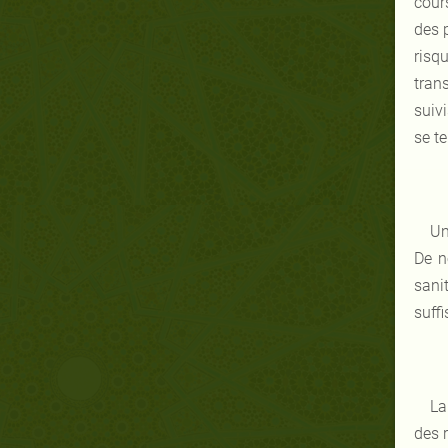
cour
des 
risq
tran
suiv
se t
Un
De n
sani
suffi
La
des r