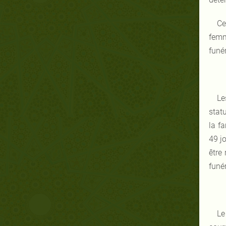
Ce
femm
funé
Le
stat
la f
49 j
être
funér
Le