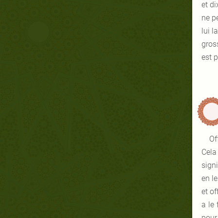
et d
ne p
lui l
gros
est 
Of
Cela
sign
en l
et o
a le
pour 