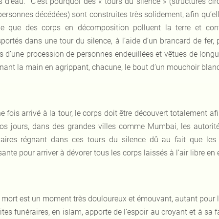
s d’eau. C’est pourquoi des « tours du silence » (structures cir
personnes décédées) sont construites très solidement, afin qu’ell
ue que des corps en décomposition polluent la terre et co
sportés dans une tour du silence, à l’aide d’un brancard de fer, 
is d’une procession de personnes endeuillées et vêtues de long
enant la main en agrippant, chacune, le bout d’un mouchoir blanc
e fois arrivé à la tour, le corps doit être découvert totalement a
os jours, dans des grandes villes comme Mumbai, les autorité
taires régnant dans ces tours du silence dû au fait que les 
sante pour arriver à dévorer tous les corps laissés à l’air libre e
 mort est un moment très douloureux et émouvant, autant pour l
ites funéraires, en islam, apporte de l’espoir au croyant et à sa f