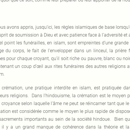
us avons appris, jusqu’ici, les règles islamiques de base lorsqu’
sprit de soumission à Dieu et avec patience face à l’adversité 
el point les funérailles, en islam, sont empreintes d’une gran
ge du corps, le fait de l’envelopper dans un linceul, la prière
s pour chaque croyant, qu’il soit riche ou pauvre, blanc ou noir,
tenant un coup d’œil aux rites funéraires des autres religions af
am.
 crémation, une pratique interdite en islam, est pratiquée d
ieurs religions. Dans l’hindouisme, la crémation est le moyen p
a croyance selon laquelle l’âme ne peut se réincarner tant que le
ation est considérée comme le moyen le plus rapide de disposer
sacrements importants au sein de la société hindoue. Bien que 
s, il y a un grand manque de cohérence dans la théorie et la p