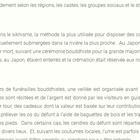
dement selon les régions, les castes, les groupes sociaux et le s
ns le sikhisme, la méthode la plus utilisée pour disposer des c
tuellement submergées dans la rivière la plus proche. Au Japon
ur mort, suivant une cérémonie bouddhiste pour la grande majorit
, au Japon, étaient enterrés et la crémation était réservée aux ri
rs de funérailles bouddhistes, une veillée est organisée avant l
es sont récitées et de l’argent est donné par les visiteurs en gu
r tour, des cadeaux dont la valeur est basée sur leur contributio
 prélever les os du défunt à l’aide de baguettes de bois et les
es pieds. Dans certains cas, les cendres du défunt sont répartie
 divers lieux. Et, suivant les coutumes locales, l’urne est parfo
rminée avant d’être amenée au cimetière pour y être enterrée.