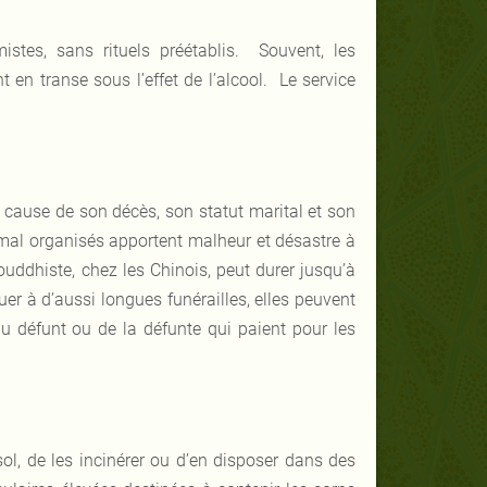
istes, sans rituels préétablis. Souvent, les
en transe sous l’effet de l’alcool. Le service
a cause de son décès, son statut marital et son
 mal organisés apportent malheur et désastre à
ouddhiste, chez les Chinois, peut durer jusqu’à
uer à d’aussi longues funérailles, elles peuvent
 du défunt ou de la défunte qui paient pour les
sol, de les incinérer ou d’en disposer dans des