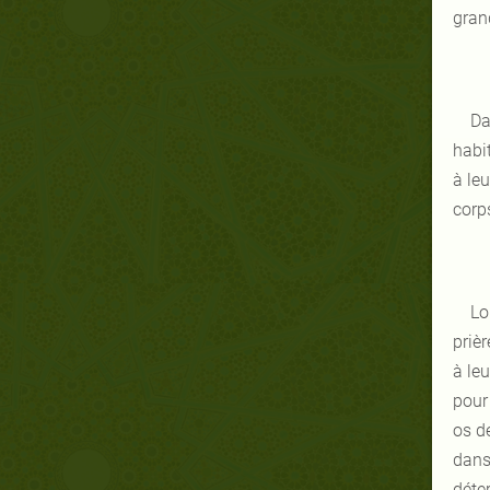
gran
Da
habi
à le
corps
Lo
prièr
à leu
pour
os d
dans
déte