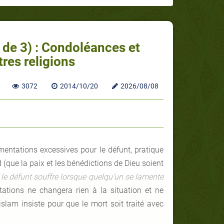
3 de 3) : Condoléances et
res religions
3072
2014/10/20
2026/08/08
amentations excessives pour le défunt, pratique
(que la paix et les bénédictions de Dieu soient
«
le défunt souffre lorsque quelqu’un se lamente
ations ne changera rien à la situation et ne
lam insiste pour que le mort soit traité avec