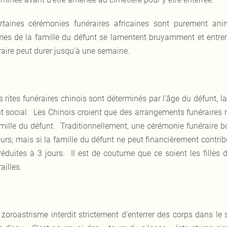
rtaines cérémonies funéraires africaines sont purement anim
es de la famille du défunt se lamentent bruyamment et entrent 
raire peut durer jusqu’à une semaine.
s rites funéraires chinois sont déterminés par l’âge du défunt, l
ut social. Les Chinois croient que des arrangements funéraires
amille du défunt. Traditionnellement, une cérémonie funéraire b
ours; mais si la famille du défunt ne peut financièrement contrib
 réduites à 3 jours. Il est de coutume que ce soient les filles
ailles.
 zoroastrisme interdit strictement d’enterrer des corps dans le 