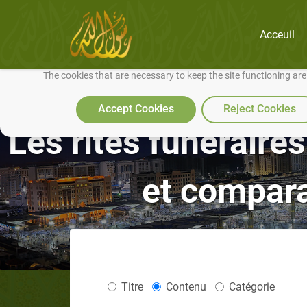
Acceuil
We use cookies to make our site work well for you and so we can conti
The cookies that are necessary to keep the site functioning ar
Accept Cookies
Reject Cookies
Les rites funéraire
et compara
Titre
Contenu
Catégorie