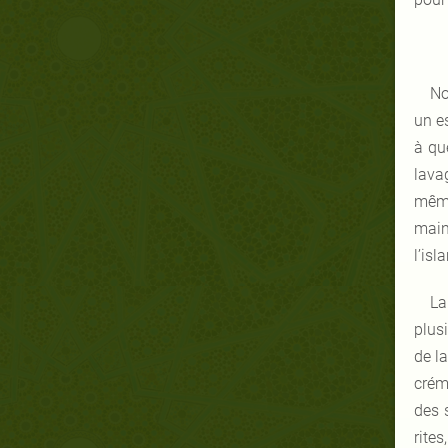
No
un e
à qu
lava
même
main
l’isl
La
plus
de l
crém
des 
rite