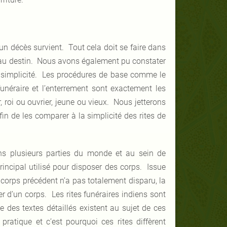
un décès survient. Tout cela doit se faire dans
et au destin. Nous avons également pu constater
de simplicité. Les procédures de base comme le
 funéraire et l’enterrement sont exactement les
 roi ou ouvrier, jeune ou vieux. Nous jetterons
in de les comparer à la simplicité des rites de
ans plusieurs parties du monde et au sein de
rincipal utilisé pour disposer des corps. Issue
 corps précédent n’a pas totalement disparu, la
 d’un corps. Les rites funéraires indiens sont
des textes détaillés existent au sujet de ces
ratique et c’est pourquoi ces rites diffèrent