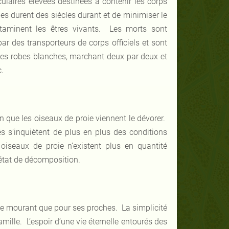
culaires élevées destinées à contenir les corps
es durent des siècles durant et de minimiser le
ntaminent les êtres vivants. Les morts sont
par des transporteurs de corps officiels et sont
ues robes blanches, marchant deux par deux et
.
fin que les oiseaux de proie viennent le dévorer.
s s’inquiètent de plus en plus des conditions
oiseaux de proie n’existent plus en quantité
n état de décomposition.
e mourant que pour ses proches. La simplicité
amille. L’espoir d’une vie éternelle entourés des