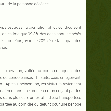
tatut de la personne décédée.
orps est aussi la crémation et les cendres sont
, on estime que 99.8% des gens sont incinérés
e
é. Toutefois, avant le 20
siècle, la plupart des
ches.
’incinération, veillée au cours de laquelle des
ise de condoléances. Ensuite, ceux-ci reçoivent,
n. Après l’incinération, les visiteurs reviennent
 transférer dans une urne en commençant par les
s dans plusieurs urnes afin d’être transportées
is gardée au domicile du défunt pour une période