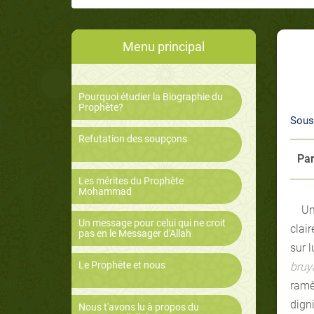
Menu principal
Pourquoi étudier la Biographie du
Prophète?
Sous
Refutation des soupçons
Par
Les mérites du Prophète
Mohammad
Un
Un message pour celui qui ne croit
clai
pas en le Messager d'Allah
sur l
Le Prophète et nous
bruy
ramè
digni
Nous t'avons lu à propos du