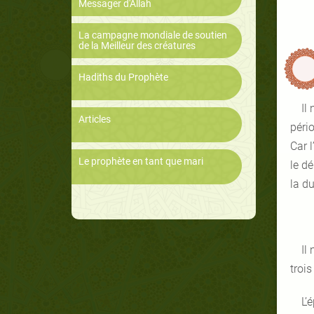
Messager d'Allah
La campagne mondiale de soutien
de la Meilleur des créatures
Hadiths du Prophète
Il
Articles
péri
Car l
Le prophète en tant que mari
le d
la du
Il
trois
L’