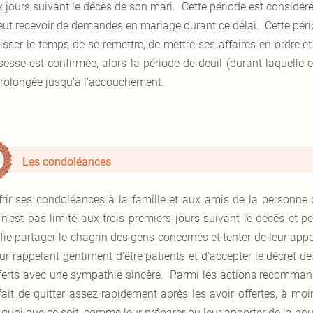
ix jours suivant le décès de son mari. Cette période est consid
eut recevoir de demandes en mariage durant ce délai. Cette périod
aisser le temps de se remettre, de mettre ses affaires en ordre e
sesse est confirmée, alors la période de deuil (durant laquelle
prolongée jusqu’à l’accouchement.
Les condoléances
frir ses condoléances à la famille et aux amis de la personne 
 n’est pas limité aux trois premiers jours suivant le décès et pe
ifie partager le chagrin des gens concernés et tenter de leur app
eur rappelant gentiment d’être patients et d’accepter le décret d
fferts avec une sympathie sincère. Parmi les actions recommand
 fait de quitter assez rapidement après les avoir offertes, à m
quoi que ce soit, comme leur préparer ou leur apporter de la nour