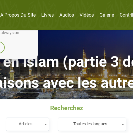
A Propos Du Site
Livres
Audios
Vidéos
Galerie
Contri
nually improve it.
e always on
s en islam (partie 3 
isons avec les autre
Recherchez
Articles
Toutes les langues