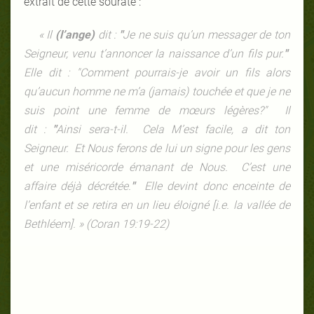
extrait de cette sourate :
«
Il
(l’ange)
dit :
"
Je ne suis qu’un messager de ton
Seigneur, venu t’annoncer la naissance d’un fils pur.
"
Elle dit : "Comment pourrais-je avoir un fils alors
qu’aucun homme ne m’a (jamais) touchée et que je ne
suis point une femme de mœurs légères?" Il
dit :
"
Ainsi sera-t-il. Cela M’est facile, a dit ton
Seigneur. Et Nous ferons de lui un signe pour les gens
et une miséricorde émanant de Nous. C’est une
affaire déjà décrétée.
"
Elle devint donc enceinte de
l’enfant et se retira en un lieu éloigné [i.e. la vallée de
Bethléem]. »
(Coran 19:19-22)