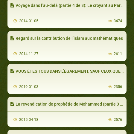
Voyage dans l’au-delà (partie 4 de 8): Le croyant au Paradis
2014-01-05
3474
Regard sur la contribution de l’islam aux mathématiques
2014-11-27
2611
VOUS ÊTES TOUS DANS L’ÉGAREMENT, SAUF CEUX QUE JE GUIDE(PARTIE 2 DE 2) : TOUT LE POUVOIR ET TOUTE LA PUISSANCE PROVIENNENT DE DIEU
2019-01-03
2356
La revendication de prophétie de Mohammed (partie 3 de 3): Était-il fou, poète ou sorcier?
2015-04-18
2576