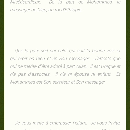
Miséricordieux. De la part de Mohammed, le
messager de Dieu, au roi d’Éthiopie.
Que la paix soit sur celui qui suit la bonne voie et
qui croit en Dieu et en Son messager. J’atteste que
nul ne mérite d’être adoré à part Allah. Il est Unique et
n’a pas d’associés. Il n’a ni épouse ni enfant. Et
Mohammed est Son serviteur et Son messager.
Je vous invite à embrasser l’islam. Je vous invite,