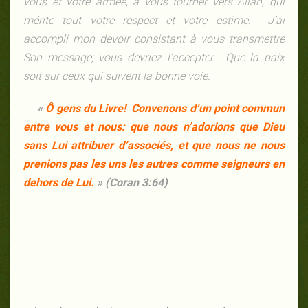
vous et votre armée, à vous tourner vers Allah, qui
mérite tout votre respect et votre estime. J’ai
accompli mon devoir consistant à vous transmettre
Son message; vous devriez l’accepter. Que la paix
soit sur ceux qui suivent la bonne voie.
«
Ô gens du Livre! Convenons d’un point commun
entre vous et nous: que nous n’adorions que Dieu
sans Lui attribuer d’associés, et que nous ne nous
prenions pas les uns les autres comme seigneurs en
dehors de Lui.
»
(Coran 3:64)