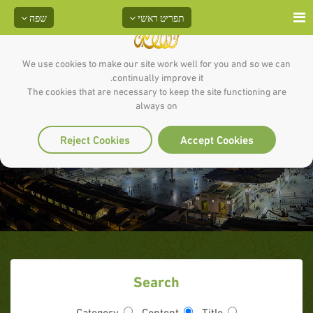
תפריט ראשי
שפה
We use cookies to make our site work well for you and so we can
continually improve it.
The cookies that are necessary to keep the site functioning are
always on
לבקר בחולים
Reject Cookies
Accept Cookies
Search
Category
Content
Title