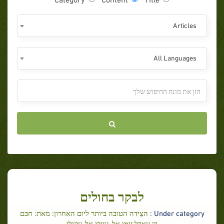
Articles
All Languages
לבקר בחולים
Under category :
הצֵידה הטובה ביותר ליום האחרון: מאת: חכּם
בן עאדל זימו אל-נווירי אל-עקילי