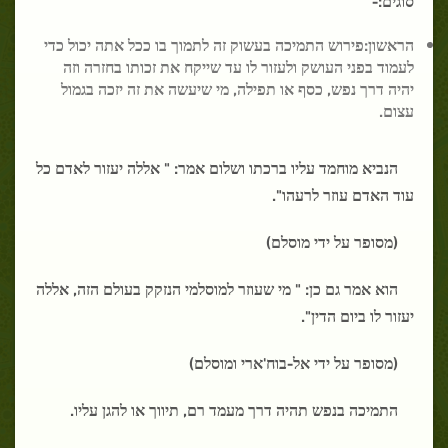
הראשון:פירוש התמיכה בעשוק זה לתמוך בו ככל אתה יכול כדי
לעמוד בפני העושק ולעזור לו עד שייקח את זכותו בחזרה וזה
יהיה דרך נפש, כסף או תפילה, מי שיעשה את זה יזכה בגמול
עצום.
הנביא מוחמד עליו ברכתו ושלום אמר: " אללה יעזור לאדם כל
עוד האדם עוזר לרעהו".
(מסופר על ידי מוסלם)
הוא אמר גם כן: " מי שעוזר למוסלמי הנזקק בעולם הזה, אללה
יעזור לו ביום הדין".
(מסופר על ידי אל-בוח'ארי ומוסלם)
התמיכה בנפש תהיה דרך מעמד רם, תיווך או להגן עליו.