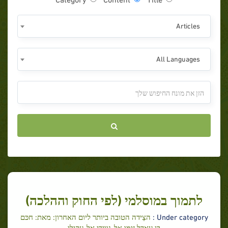
Articles
All Languages
לתמוך במוסלמי (לפי החוק וההלכה)
Under category :
הצֵידה הטובה ביותר ליום האחרון: מאת: חכּם
בן עאדל זימו אל-נווירי אל-עקילי