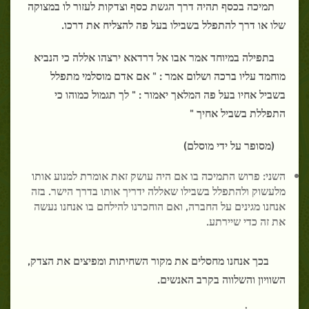
תמיכה בכסף תהיה דרך הגשת כסף וצדקות לעזור לו במצוקה
שלו או דרך להתפלל בשבילו בעל פה להצליח את דרכו.
בתפילה במיוחד אמר אבו אל דרדאא ירצהו אללה כי הנביא
מוחמד עליו ברכה ושלום אמר : " אם אדם מוסלמי מתפלל
בשביל אחיו בעל פה המלאך יאמור : " לך תגמול כמוהו כי
התפללת בשביל אחיך "
(מסופר על ידי מוסלם)
השני: פרוש התמיכה בו אם היה עושק זאת אומרת למנוע אותו
מלעשוק ולהתפלל בשבילו שאללה ידריך אותו בדרך הישר. בזה
אנחנו מגינים על החברה, ואם הוחכרנו להילחם בו אנחנו נעשה
את זה כדי שיירתע.
בכך אנחנו מחסלים את מקור השחיתות ומפיצים את הצדק,
השוויון והשלווה בקרב האנשים.