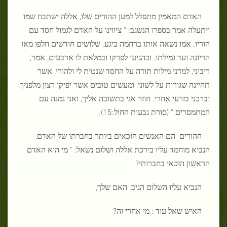
האדם המאמין מתפלל למען ההורים שלו, אללה ישתבח שמו
ויתעלה אמר בספרו הנשגב: " ציווינו על האדם לגמול חסד עם
הוריו. אמו נשאה אותו ברחמה ביגע. שלושים חודשים חלפו מאז
הריונה ועד גמילתו. ובהגיעו לפרקו ובמלאת לו ארבעים, אמר,
ריבוני, למדני מילות תודה על החסד שנטית לי ולהורי, אשר
תהיינה שגורות על לשוני, ומעשים טובים אשר יפיקו רצון מלפניך,
וברכני בזרעי אחרי. חוזר אני בתשובה אליך, ואני נמנה עם
המתמסרים." (סורת גבעות החול:15).
ההורים הם האנשים הזכאים ביותר בחברתו של האדם,
הנביא מוחמד עליו בירכת אללה ושלום נשאל: " מי הוא האדם
הראשון הזכאי בחברותי?
הנביא עליו השלום הגיב: האם שלך,
האיש שאל עוד : מי אחרי זה?