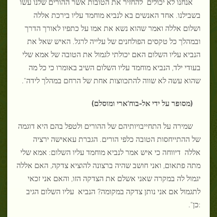
אנחנו לא יכולים להחזיר את הטובות אשר ההורים שלנו עשו
בשבילנו. אחד האנשים בא לנביא מוחמד עליו בירכת אללה
ושלום אללה ואמר שהוא נשא את אמו על כתפיו לאורך הדרך
ובמהלך כל טקסים הפולחנים של עלייה לרגל. האיש שאל את
הנביא עליו השלום האם יכולתי לגמול את הטובה של אמא שלי
בעודי ילד, הנביא מוחמד עליו השלום השיב באומרו כי כל מה
שהוא עשה לא שווה להתכווצות אחת של הרחם במהלך לידה".
(מסופר על ידי אל-בוח'ארי ומוסלם)
שמירה על התחייבויותיהם של ההורים ולטפל בהם היא דוגמה
של ההתייחסות הטובה כלפי הורים. הגברת עאאישה ירציה
אללה דיווחה כי איש אמר לנביא מוחמד עליו השלום: אמא שלי
מתה פתאום, ואני חושב שהיה ברצונה להוציא צדקה, האם אללה
יגמול לה במקרה שאני אשלם את הצדקה הזו, והאם אני זכאי
לתגמול אם אני נותן צדקה במקומה? הנביא עליו השלום הגיב
:כן".