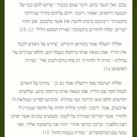
בכם, ואל תגער בהם, ודבר עמם בכבוד.* פרוש להם כנף של
הכנעה ורחמים, ואמור, ריבוני, רחם עליהם כדרך שגידלוני
מקטנות* ריבונכם מיטיב לדעת את אשר בלבכם. אם תהיו
ישרים, יסלח לחוזרים בתשובה" (סורת המסע הלילי: 25-22).
אללה יתעלה אמר בקוראן הקדוש: "ציווינו על האדם לכבד
את הוריו. אמו נשאה אותו ברחמה בעמל ויגע, וחלפו שנתיים עד
גמילתו.- הורה לי ולהוריך, הן סוף כולם לשוב אלי." (סורת
לאקמאן:14).
אללה ישתבח שמו ויתעלה אמר גם כן: " ציווינו על האדם
לגמול חסד עם הוריו. אמו נשאה אותו ברחמה ביגע. שלושים
חודשים חלפו מאז הריונה ועד גמילתו. ובהגיעו לפרקו ובמלאת לו
ארבעים, אמר, ריבוני, למדני מילות תודה על החסד שנטית לי
ולהורי, אשר תהיינה שגורות על לשוני, ומעשים טובים אשר יפיקו
רצון מלפניך, וברכני בזרעי אחרי. חוזר אני בתשובה אליך, ואני
נמנה עם המתמסרים." (סורת גבעות החול: 15).