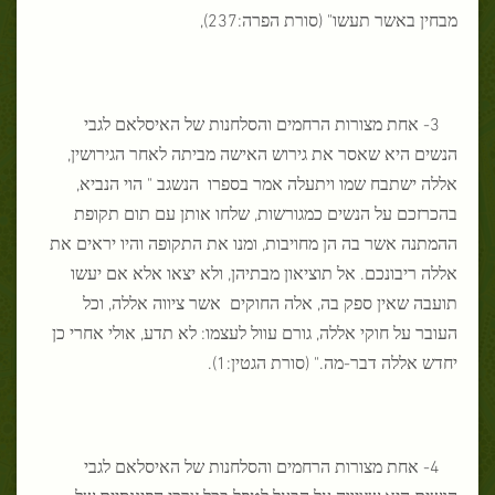
מבחין באשר תעשו" (סורת הפרה:237),
3- אחת מצורות הרחמים והסלחנות של האיסלאם לגבי
הנשים היא שאסר את גירוש האישה מביתה לאחר הגירושין,
אללה ישתבח שמו ויתעלה אמר בספרו הנשגב " הוי הנביא,
בהכרזכם על הנשים כמגורשות, שלחו אותן עם תום תקופת
ההמתנה אשר בה הן מחויבות, ומנו את התקופה והיו יראים את
אללה ריבונכם. אל תוציאון מבתיהן, ולא יצאו אלא אם יעשו
תועבה שאין ספק בה, אלה החוקים אשר ציווה אללה, וכל
העובר על חוקי אללה, גורם עוול לעצמו: לא תדע, אולי אחרי כן
יחדש אללה דבר-מה." (סורת הגטין:1).
4- אחת מצורות הרחמים והסלחנות של האיסלאם לגבי
הנשים היא שציווה על הבעל לטפל בכל צרכי הפיננסיים של