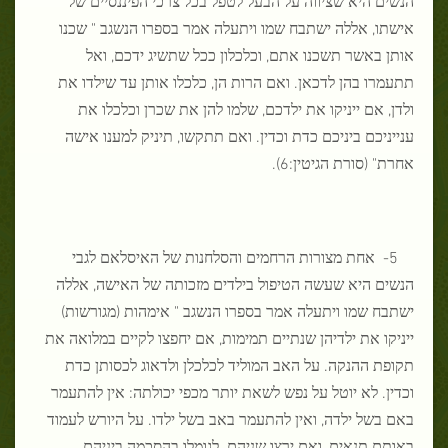
אישתו, אללה ישתבח שמו ויתעלה אמר בספרו הנשגב " שכנו
אותן באשר תשכנו אתם, וכלכלון ככל שתשיג ידכם, ואל
תתעמרו בהן לדכאן. ואם הרות הן, כלכלו אותן עד שילדו את
ולדן, אם ייניקו את ילדכם, שלמו להן את שכרן וכלכלו את
ענייניכם ביניכם כדת וכדין. ואם תתקשו, תיניק למענו אישה
אחרת" (סורת הגיטין:6).
5- אחת מצורות הרחמים והסלחנות של האיסלאם לגבי
הנשים היא שעשה הטיפול בילדים מזכותה של האישה, אללה
ישתבח שמו ויתעלה אמר בספרו הנשגב " אימהות (מגורשות)
ייניקו את ילדיהן שנתיים תמימות, אם יחפצו לקיים במלואה את
תקופת ההנקה. על האב המוליד לכלכלן ולדאוג לכסותן כדת
וכדין. לא יוטל על נפש לשאת יותר מכפי יכולתה: אין להתעמר
באם בשל ילדה, ואין להתעמר באב בשל ילדו. על היורש לעמוד
באותם תנאים, ואם ירצו שניהם לגומלו בהסכמה ביניהם