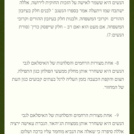
הנשים היא ששמר לאישה על הזכות החוקית לירושה, אללה
ישתבח שמו ויתעלה אמר בספרו הנשגב " לבנים חלק בעיזבון
ההורים וקרובי המשפחה, ולבנות חלק בעיזבון ההורים וקרובי
המשפחה, אם מעט הוא ואם רב – חלק שייפסק כדין" (סורת
הנשים:7).
8- אחת מצורות הרחמים והסלחנות של האיסלאם לגבי
הנשים היא ששחרר אותן מחלק ממעשי הפולחן כגון התפילה,
הצום והקפת הכעבה בזמן העליה לרגל בעתים קבועים כגון העת
של המחזור.
9- אחת מצורות הרחמים והסלחנות של האיסלאם לגבי
הנשים היא ששחרר אותן ממצוות הג'יהאד, הגברת עאישה ירציה
אללה סיפרה כי שאלה את הנביא מוחמד עליו ברכה ושלום: