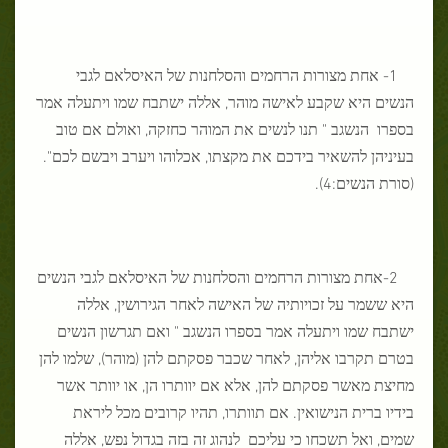
1- אחת מצורות הרחמים והסלחנות של האיסלאם לגבי
הנשים היא שקבע לאישה מוהר, אללה ישתבח שמו ויתעלה אמר
בספרו הנשגב " תנו לנשים את המוהר כחזקה, ואולם אם טוב
בעיניהן להשאיר בידכם את מקצתו, אכלוהו ויערב ויבשם לכם".
(סורת הנשים:4).
2-אחת מצורות הרחמים והסלחנות של האיסלאם לגבי הנשים
היא ששמר על זכויותיה של האישה לאחר הגירושין, אללה
ישתבח שמו ויתעלה אמר בספרו הנשגב " ואם תגרשון הנשים
בטרם תקרבו אליהן, לאחר שכבר פסקתם להן (מוהר), שלמו להן
מחיצת מאשר פסקתם להן, אלא אם יוותרו הן, או יוותר אשר
בידיו ברית הנישואין. אם תוותרו, תהיו קרובים מכל ליראת
שמים, ואל תשכחו כי עליכם לנהוג זה בזה בגדול נפש, אללה