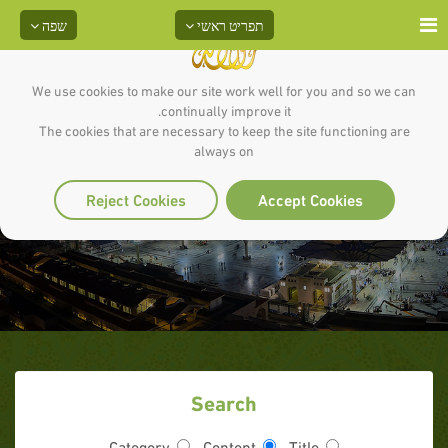
תפריט ראשי
שפה
We use cookies to make our site work well for you and so we can
continually improve it.
The cookies that are necessary to keep the site functioning are
always on
החיוביות
Reject Cookies
Accept Cookies
Search
Category
Content
Title