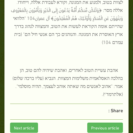
לצוות בטוב, ולמנוע את המגונה, וקורא לעבודת אללה, וייחודו.
אללה מסר: ﴿وَلْتَكُن مِّنكُمْ أُمَّةٌ يَدْعُونَ إِلَى الْخَيْرِ وَيَأْمُرُونَ بِالْمَعْرُوفِ
وَيَنْهَوْنَ عَنِ الْمُنكَرِ وَأُوْلَـئِكَ هُمُ الْمُفْلِحُونَ﴾ آل عمران104 "הלוואי
שהייתם אומה הקוראת לעשות את הטוב, והמצווה לנהוג בדרך
ארץ האוסרת את המגונה. והנוהגים כך הם אנשי חיל הם" (בית
עמרם 104)
אהבת עשיית הטוב לאחרים, ואהבת שיהיה להם טוב, הן
בהלכה האסלאמית משלימות המצוות. הנביא (עליו ברכה שלום)
אמר: "אהוב לאנשים מה שאתה אוהב לעצמך, תהיה מוסלמי".
(אלתרמד'י).
Share :
Next article
Previous article