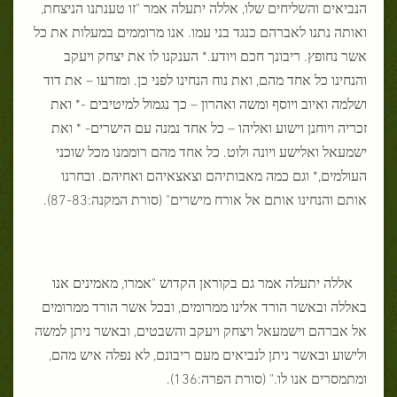
הנביאים והשליחים שלו, אללה יתעלה אמר "זו טענתנו הניצחת,
ואותה נתנו לאברהם כנגד בני עמו. אנו מרוממים במעלות את כל
אשר נחופץ. ריבונך חכם ויודע.* הענקנו לו את יצחק ויעקב
והנחינו כל אחד מהם, ואת נוח הנחינו לפני כן. ומזרעו – את דוד
ושלמה ואיוב ויוסף ומשה ואהרון – כך נגמול למיטיבים -* ואת
זכריה ויוחנן וישוע ואליהו – כל אחד נמנה עם הישרים- * ואת
ישמעאל ואלישע ויונה ולוט. כל אחד מהם רוממנו מכל שוכני
העולמים,* וגם כמה מאבותיהם וצאצאיהם ואחיהם. ובחרנו
אותם והנחינו אותם אל אורח מישרים" (סורת המקנה:87-83).
אללה יתעלה אמר גם בקוראן הקדוש "אמרו, מאמינים אנו
באללה ובאשר הורד אלינו ממרומים, ובכל אשר הורד ממרומים
אל אברהם וישמעאל ויצחק ויעקב והשבטים, ובאשר ניתן למשה
ולישוע ובאשר ניתן לנביאים מעם ריבונם, לא נפלה איש מהם,
ומתמסרים אנו לו." (סורת הפרה:136).