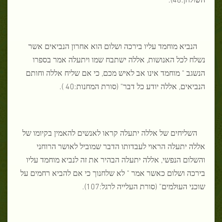
הנביא מוחמד עליו בירכה ושלום הוא אחרון הנביאים אשר
נשלח לכל האנושות, אללה ישתבח שמו ויתעלה אמר בספרו
הנשגב " מוחמד אינו אב לאיש מכם, כי אם שליח אללה וחותם
הנביאים, אללה יודע כל דבר" (סורת המחנות:40 ).
השליחים של אללה יתעלה קראו לאנשים להאמין בקיומו של
אללה יתעלה הראוי לעבדותו הדבר שמוביל לאושר הרוחני
והשלום הנפשי, אללה יתעלה הבהיר את זה לנביא מוחמד עליו
בירכה ושלום כאשר אמר " לא שלחנוך כי אם להביא רחמים על
שוכני העולמים" (סורת העלייה לרגל:107).