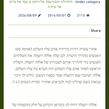
Under category :
התחילה והסוף:עבד אל-רחמן בן עבד אל-כרים
אל שיח'ה
2026/08/09
2014/05/01
2115
Share :
אחרי עשרה דורות מירידת אדם עליו השלום לאדמה סטו
האנשים מהדרך הישרה, לכן שלח אללה יתעלה את השליחים
לאנשים כדי להדריך אותם לעבודתו של אללה יתעלה, השליח
הראשון לאחר אדם עליו השלום היה הנביא נוח עליו השלום,
אללה ישתבח שמו ויתעלה אמר בספרו הנשגב "גילינו לך (דבר
נבואה) כשם שגילינו לנוח ולנביאים אחריו" (סורת הנשים:163).
אללה יתעלה דיווח לנו בקוראן הקדוש על חלק מהשמות של