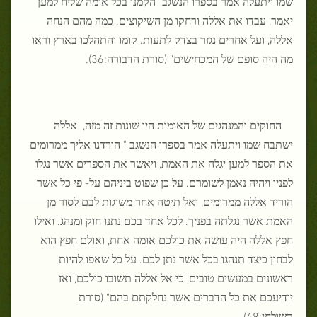
שמו ויתעלה אמר בספרו הנשגב "הקמנו בכל אומה שליח למען
יאמר, עבדו את אללה ורחקו מן השיקוצים. כמה מהם הנחה
אללה, ועל אחרים נגזר בצדק לתעות. קומו והתהלכו בארץ וראו
מה היה סופם של המכחישים" (סורת הדבורה:36).
החוקים והמנהגים של האומות היו שונות זה מזה, אללה
ישתבח שמו ויתעלה אמר בספרו הנשגב " הורדנו אליך ממרומים
את הספר למען יגלה את האמת, ויאשר את הספרים אשר נגלו
לפניו ויהיה נאמן לשומרם. על כן שפוט ביניהם על- פי כל אשר
הוריד אללה ממרומים, ואל תיטה אחר משוגות לבם לסור מן
האמת אשר נגלתה בפניך. לכל אחד בכם נתנו חוק ומנהג. ואילו
חפץ אללה היה עושה את כולכם אומה אחת, ואולם חפץ הוא
לבחון כיצד תנהגו בכל אשר נתן לכם. על כל שאפו להיות
ראשונים במעשים טובים, כי אל אללה תשובו כולכם, ואז
יודיעכם את כל הדברים אשר נחלקתם בהם" (סורת
השולחן:48).