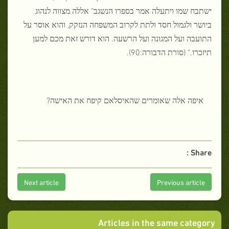
ישתבח שמו ויתעלה אמר בספרו הנשגב" אללה מצווה לנהוג
ביושר ולגמול חסד ולתת לקרוב המשפחה הנזקק, והוא אוסר על
התועבה ועל המגונה ועל הרשעה. הוא דורש זאת מכם למען
תיזכרו." (סורת הדבורה:90).
איפה אלה שאומרים שהאיסלאם קיפח את האישה?
Share :
Next article
Previous article
Articles in the same category