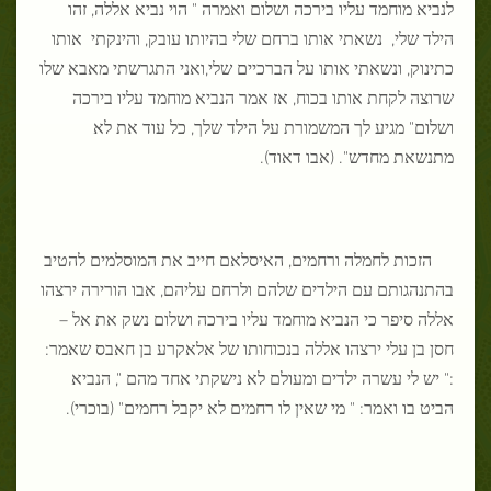
לנביא מוחמד עליו בירכה ושלום ואמרה " הוי נביא אללה, זהו
הילד שלי, נשאתי אותו ברחם שלי בהיותו עובק, והינקתי אותו
כתינוק, ונשאתי אותו על הברכיים שלי,ואני התגרשתי מאבא שלו
שרוצה לקחת אותו בכוח, אז אמר הנביא מוחמד עליו בירכה
ושלום" מגיע לך המשמורת על הילד שלך, כל עוד את לא
מתנשאת מחדש". (אבו דאוד).
הזכות לחמלה ורחמים, האיסלאם חייב את המוסלמים להטיב
בהתנהגותם עם הילדים שלהם ולרחם עליהם, אבו הורירה ירצהו
אללה סיפר כי הנביא מוחמד עליו בירכה ושלום נשק את אל –
חסן בן עלי ירצהו אללה בנכוחותו של אלאקרע בן חאבס שאמר:
:" יש לי עשרה ילדים ומעולם לא נישקתי אחד מהם ", הנביא
הביט בו ואמר: " מי שאין לו רחמים לא יקבל רחמים" (בוכרי).