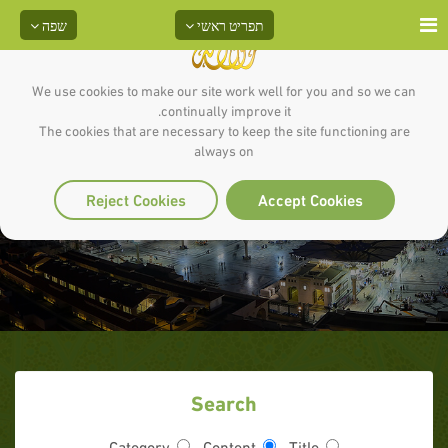
תפריט ראשי
שפה
We use cookies to make our site work well for you and so we can
continually improve it.
The cookies that are necessary to keep the site functioning are
always on
הזכות בטיפול בידלים
Reject Cookies
Accept Cookies
Search
Category
Content
Title