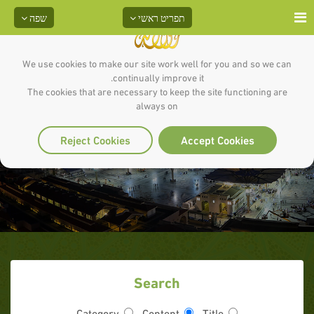
תפריט ראשי
שפה
We use cookies to make our site work well for you and so we can
continually improve it.
The cookies that are necessary to keep the site functioning are
always on
ריבוי נשים באסלאם
Reject Cookies
Accept Cookies
Search
Category
Content
Title