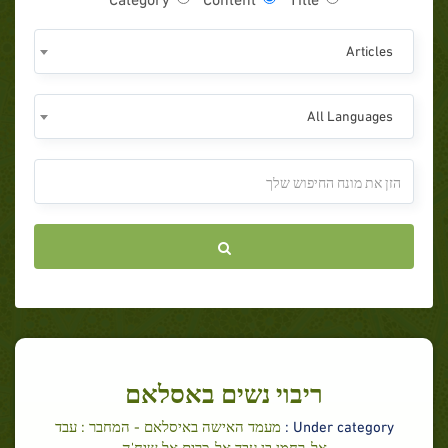
Articles
All Languages
ריבוי נשים באסלאם
Under category :
מעמד האישה באיסלאם - המחבר : עבד
אל-רחמן בן עבד אל-כרים אל שיח'ה