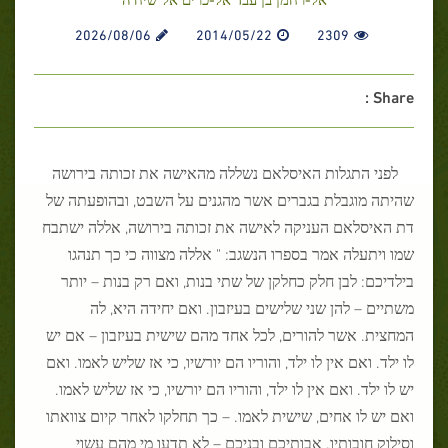
2026/08/06
2014/05/22
2309
Share :
לפני התגלות האיסלאם נשללה מהאישה את זכותה בירושה
שהיתה מוגבלת בגברים אשר מהגנים על השבט, ובהופעתה של
דת האיסלאם העניקה לאישה את זכותה בירושה, אללה ישתבח
שמו ויתעלה אמר בספרו הנשגב: " אללה מצווה כי כך תנהגו
בילדיכם: לבן חלק כחלקן של שתי בנות, ואם רק בנות – יותר
משתיים – להן שני שלישים בעיזבון. ואם יחידה היא, לה
המחצית. אשר להורים, לכל אחד מהם שישית בעיזבון – אם יש
לו ילד. ואם אין לו ילד, והוריו הם יורשיו, כי אז שליש לאמו. ואם
יש לו ילד. ואם אין לו ילד, והוריו הם יורשיו, כי אז שליש לאמו.
ואם יש לו אחים, שישית לאמו. – כך תחלקו לאחר קיום צוואתו
וסילוק חובותיו. אבותיכם ובניכם – לא תדעו מי מהם עשוי