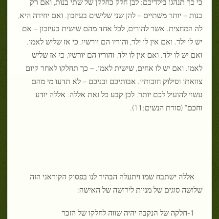
כי כך תנהגו בילדיכם: לבן חלק כחלקן של שתי בנות, ואם רק
בנות – יותר משתיים – להן שני שלישים בעיזבון. ואם יחידה היא,
לה המחצית. אשר להורים, לכל אחד מהם שישית בעיזבון – אם
יש לו ילד. ואם אין לו ילד, והוריו הם יורשיו, כי אז שליש לאמו.
ואם יש לו ילד. ואם אין לו ילד, והוריו הם יורשיו, כי אז שליש
לאמו. ואם יש לו אחים, שישית לאמו. – כך תחלקו לאחר קיום
צוואתו וסילוק חובותיו. אבותיכם ובניכם – לא תדעו מי מהם
עשוי להועיל לכם יותר. לכן קבע כל זאת אללה. אללה יודע
וחכם" (סורת הנשים:11).
אללה ישתבח שמו ויתעלה הבהיר לנו בפסוק הקוראני הזה
שלושה סוגים של מניות לירושה של האישה:
1-חלקה של הנקבה יהיה שווה לחלקו של הזכר