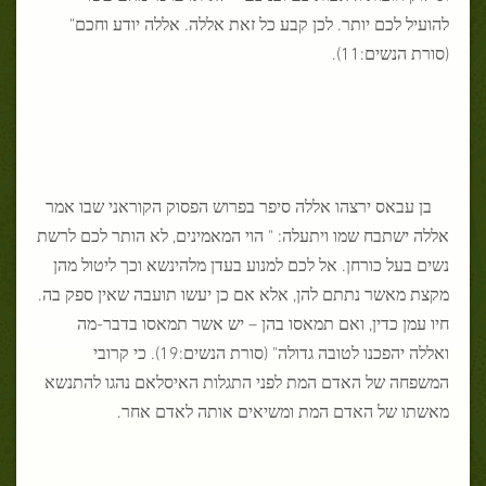
להועיל לכם יותר. לכן קבע כל זאת אללה. אללה יודע וחכם"
(סורת הנשים:11).
בן עבאס ירצהו אללה סיפר בפרוש הפסוק הקוראני שבו אמר
אללה ישתבח שמו ויתעלה: " הוי המאמינים, לא הותר לכם לרשת
נשים בעל כורחן. אל לכם למנוע בעדן מלהינשא וכך ליטול מהן
מקצת מאשר נתתם להן, אלא אם כן יעשו תועבה שאין ספק בה.
חיו עמן כדין, ואם תמאסו בהן – יש אשר תמאסו בדבר-מה
ואללה יהפכנו לטובה גדולה" (סורת הנשים:19). כי קרובי
המשפחה של האדם המת לפני התגלות האיסלאם נהגו להתנשא
מאשתו של האדם המת ומשיאים אותה לאדם אחר.