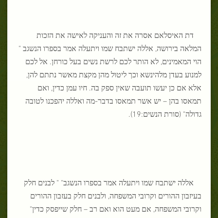
דת האיסלאם אסרה את זה והעניקה לאישה את הזכות
המלאה בירושה, אללה ישתבח שמו ויתעלה אמר בספרו הנשגב "
הוי המאמינים, לא הותר לכם לרשת נשים בעל כורחן. אל לכם
למנוע בעדן מלהינשא וכך ליטול מהן מקצת מאשר נתתם להן,
אלא אם כן יעשו תועבה שאין ספק בה. חיו עמן כדין, ואם
תמאסו בהן – יש אשר תמאסו בדבר-מה ואללה יהפכנו לטובה
גדולה" (סורת הנשים:19).
אללה ישתבח שמו ויתעלה אמר בספרו הנשגב" " לבנים חלק
בעיזבון ההורים וקרובי המשפחה, ולבנים חלק בעזבון ההורים
וקרובי המשפחה, אם מעט הוא ואם רב – חלק שייפסק כדין"