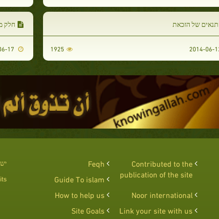
תנאים של הזכאת
חלק מ
2014-06-17
1925
Contributed to the
Feqh
יש 
publication of the site
ts :
Guide To islam
How to help us
Noor international
Site Goals
Link your site with us