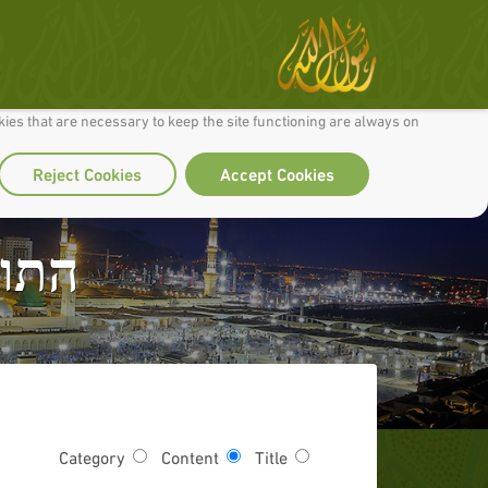
 to make our site work well for you and so we can continually improve it.
ies that are necessary to keep the site functioning are always on
Reject Cookies
Accept Cookies
התוע
Category
Content
Title