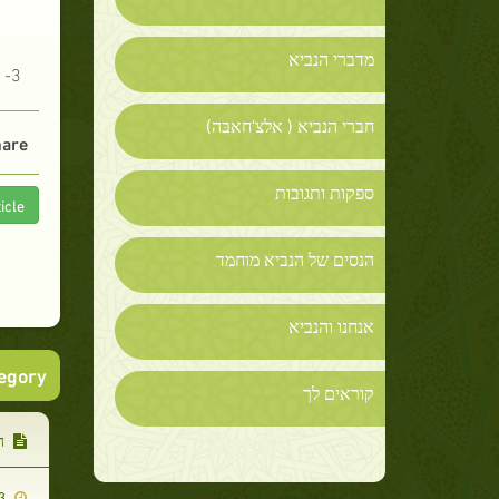
מדברי הנביא
3- אללה יתעלה מכפיל את שכרם של המאמינים בשליחים של אללה יתעלה.
חברי הנביא ( אלצ'חאבּה)
are :
ספקות ותגובות
icle
הנסים של הנביא מוחמד
אנחנו והנביא
tegory
קוראים לך
ה
2014-06-03