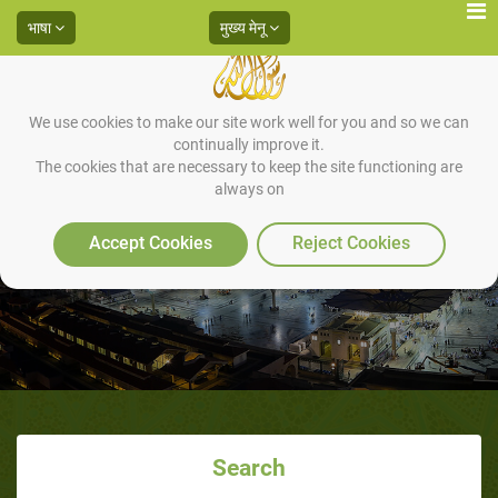
भाषा
मुख्य मेनू
We use cookies to make our site work well for you and so we can
continually improve it.
The cookies that are necessary to keep the site functioning are
always on
जानवरों के साथ
Accept Cookies
Reject Cookies
Search