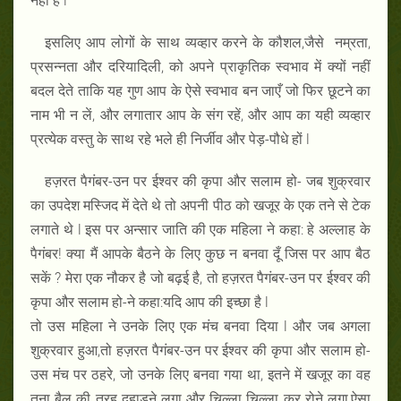
नहीं है l
इसलिए आप लोगों के साथ व्यव्हार करने के कौशल,जैसे नम्रता,
प्रसन्नता और दरियादिली, को अपने प्राकृतिक स्वभाव में क्यों नहीं
बदल देते ताकि यह गुण आप के ऐसे स्वभाव बन जाएँ जो फिर छूटने का
नाम भी न लें, और लगातार आप के संग रहें, और आप का यही व्यव्हार
प्रत्येक वस्तु के साथ रहे भले ही निर्जीव और पेड़-पौधे हों l
हज़रत पैगंबर-उन पर ईश्वर की कृपा और सलाम हो- जब शुक्रवार
का उपदेश मस्जिद में देते थे तो अपनी पीठ को खजूर के एक तने से टेक
लगाते थे l इस पर अन्सार जाति की एक महिला ने कहा: हे अल्लाह के
पैगंबर! क्या मैं आपके बैठने के लिए कुछ न बनवा दूँ जिस पर आप बैठ
सकें ? मेरा एक नौकर है जो बढ़ई है, तो हज़रत पैगंबर-उन पर ईश्वर की
कृपा और सलाम हो-ने कहा:यदि आप की इच्छा है l
तो उस महिला ने उनके लिए एक मंच बनवा दिया l और जब अगला
शुक्रवार हुआ,तो हज़रत पैगंबर-उन पर ईश्वर की कृपा और सलाम हो-
उस मंच पर ठहरे, जो उनके लिए बनवा गया था, इतने में खजूर का वह
तना बैल की तरह दहाड़ने लगा और चिल्ला चिल्ला कर रोने लगा,ऐसा