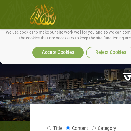
We use cookies to make our site work well for you and so we can conti
The cookies that are necessary to keep the site functioning ar
Accept Cookies
Reject Cookies
ज
Title
Content
Category