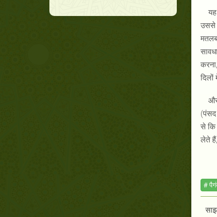
यह 
उससे 
मतलब 
सावधा
करना,
दिलों
और 
(पंसद
से कि
लेते 
# पैग
साझा