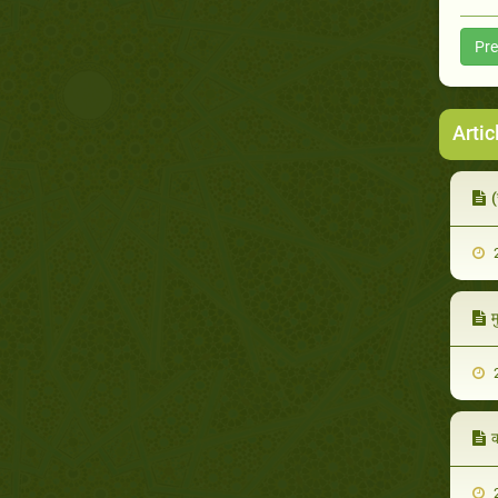
Pre
Artic
(
2
म
2
क
2