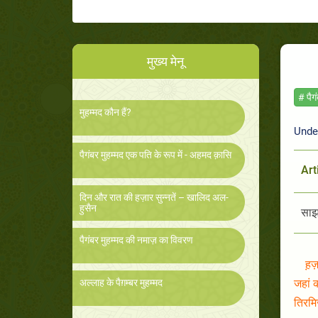
मुख्य मेनू
# पैग
मुहम्मद कौन हैं?
Unde
पैगंबर मुहम्मद एक पति के रूप में - अहमद क़ासि
Art
दिन और रात की हज़ार सुन्नतें – खालिद अल-
हुसैन
साझा
पैगंबर मुहम्मद की नमाज़ का विवरण
ह़ज
अल्लाह के पैग़म्बर मुहम्मद
जहां 
तिरमि