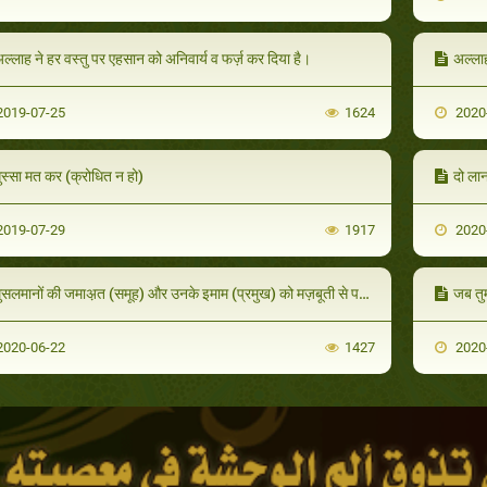
ल्लाह ने हर वस्तु पर एहसान को अनिवार्य व फर्ज़ कर दिया है।
अल्ला
019-07-25
1624
2020
ुस्सा मत कर (क्रोधित न हो)
दो लान
019-07-29
1917
2020
ुसलमानों की जमाअ़त (समूह) और उनके इमाम (प्रमुख) को मज़बूती से पकड़े रहना।
जब तुम
020-06-22
1427
2020