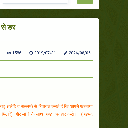
 से डर
1586
2019/07/31
2026/08/06
लाहु अ़लैहि व सल्लम) से रिवायत करते हैं कि आपने फ़रमाया:
 मिटादे), और लोगों के साथ अच्छा व्यवहार करो। " (अह़मद,