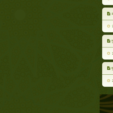
अ
2
ग
2
म
2