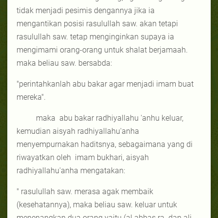
tidak menjadi pesimis dengannya jika ia
mengantikan posisi rasulullah saw. akan tetapi
rasulullah saw. tetap menginginkan supaya ia
mengimami orang-orang untuk shalat berjamaah.
maka beliau saw. bersabda:
"perintahkanlah abu bakar agar menjadi imam buat
mereka".
maka
abu bakar radhiyallahu 'anhu keluar,
kemudian aisyah radhiyallahu'anha
menyempurnakan haditsnya, sebagaimana yang di
riwayatkan oleh
imam bukhari, aisyah
radhiyallahu'anha mengatakan:
" rasulullah saw. merasa agak membaik
(kesehatannya), maka beliau saw. keluar untuk
menenangkan dua orang yaitu (al abbas ra. dan ali