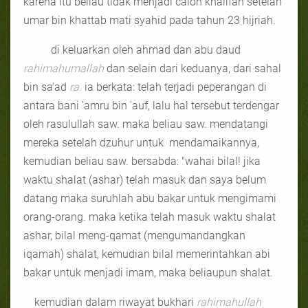
karena itu beliau tidak menjadi calon khalifah setelah
umar bin khattab mati syahid pada tahun 23 hijriah.
di keluarkan oleh ahmad dan abu daud
rahimahumallah
dan selain dari keduanya, dari sahal
bin sa'ad
ra.
ia berkata: telah terjadi peperangan di
antara bani 'amru bin 'auf, lalu hal tersebut terdengar
oleh rasulullah saw. maka beliau saw. mendatangi
mereka setelah dzuhur untuk
mendamaikannya,
kemudian beliau saw. bersabda: "wahai bilal! jika
waktu shalat (ashar) telah masuk dan saya belum
datang maka suruhlah abu bakar untuk mengimami
orang-orang. maka ketika telah masuk waktu shalat
ashar, bilal meng-qamat (mengumandangkan
iqamah) shalat, kemudian bilal memerintahkan abi
bakar untuk menjadi imam, maka beliaupun shalat.
kemudian dalam riwayat bukhari
rahimahullah