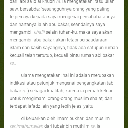
dari
abi sa'id al khudri
ra.
ia mengatakan: rasulullah
saw. bersabda: "sesungguhnya orang yang paling
terpercaya kepada saya mengenai persahabatannya
dan hartanya ialah abu bakar, seandainya saya
mengambil
khalil
selain tuhan-ku, maka saya akan
mengambil abu bakar, akan tetapi persaudaraan
islam dan kasih sayangnya, tidak ada satupun rumah
kecuali telah tertutup, kecuali pintu rumah abi bakar
ra..
ulama mengatakan: hal ini adalah merupakan
indikasi atau petunjuk mengenai pengangkatan (abi
bakar
ra.
) sebagai khalifah, karena ia pernah keluar
untuk mengimami orang-orang muslim shalat, dan
terdapat lafadz lain yang lebih jelas, yaitu:
di keluarkan oleh imam bukhari dan muslim
rahimahumallah
dari jubair bin muth'im
ra.
ia