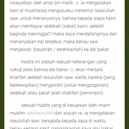
riwayatkan oleh anas bin malik
ra.
ia mengatakan:
bani al mushtalaq mengutusku menemui rasulullah
saw. untuk menanyainya: bahwa kepada siapa kami
akan membayar sedekah (zakat) kami, setelah
baginda meninggal? maka saya mendatanginya dan
menanyakan hal tersebut, maka beliau saw.
menjawab: (bayarlah / serahkanlah) ke abi bakar.
hadits ini adalah sebuah keterangan yang
cukup jelas bahwa abi bakar
ra.
akan menjadi
khalifah setelah rasulullah saw. wafat, karena (yang
berkewajiban) mengambil (untuk mengorganisir)
sedekah atau zakat ialah khalifah (pemimpin).
sebuah hadits yang di keluarkan oleh imam
muslim
rahimahullah
dari aisyah ra. ia mengatakan:
rasulullah saw. bersabda kepada saya di waktu
beliau sedang sakit, panggilkanlah saya abu bakar