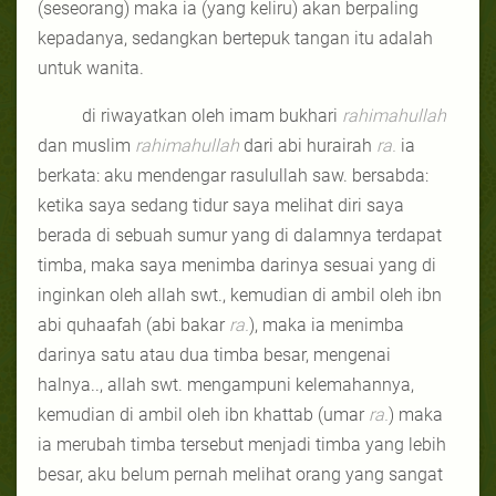
(seseorang) maka ia (yang keliru) akan berpaling
kepadanya, sedangkan bertepuk tangan itu adalah
untuk wanita.
di riwayatkan oleh imam bukhari
rahimahullah
dan muslim
rahimahullah
dari abi hurairah
ra.
ia
berkata: aku mendengar rasulullah saw. bersabda:
ketika saya sedang tidur saya melihat diri saya
berada di sebuah sumur yang di dalamnya terdapat
timba, maka saya menimba darinya sesuai yang di
inginkan oleh allah swt., kemudian di ambil oleh ibn
abi quhaafah (abi bakar
ra.
), maka ia menimba
darinya satu atau dua timba besar, mengenai
halnya.., allah swt. mengampuni kelemahannya,
kemudian di ambil oleh ibn khattab (umar
ra.
) maka
ia merubah timba tersebut menjadi timba yang lebih
besar, aku belum pernah melihat orang yang sangat