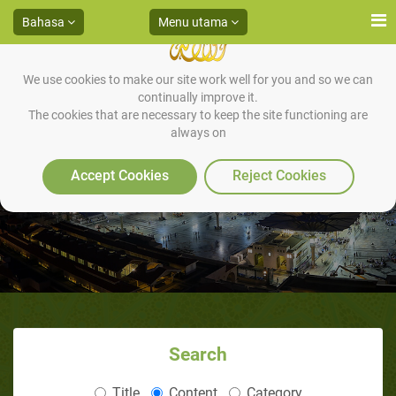
Bahasa
Menu utama
We use cookies to make our site work well for you and so we can
continually improve it.
The cookies that are necessary to keep the site functioning are
always on
Do'a Saat Berwudhu
Accept Cookies
Reject Cookies
Search
Title
Content
Category