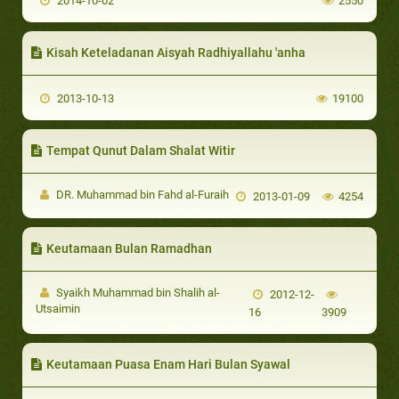
2014-10-02
2550
Kisah Keteladanan Aisyah Radhiyallahu 'anha
2013-10-13
19100
Tempat Qunut Dalam Shalat Witir
DR. Muhammad bin Fahd al-Furaih
2013-01-09
4254
Keutamaan Bulan Ramadhan
Syaikh Muhammad bin Shalih al-
2012-12-
Utsaimin
16
3909
Keutamaan Puasa Enam Hari Bulan Syawal