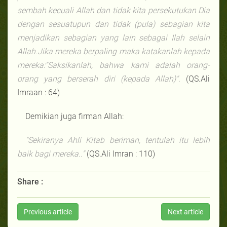
sembah kecuali Allah dan tidak kita persekutukan Dia
dengan sesuatupun dan tidak (pula) sebagian kita
menjadikan sebagian yang lain sebagai Ilah selain
Allah.Jika mereka berpaling maka katakanlah kepada
mereka:"Saksikanlah, bahwa kami adalah orang-
orang yang berserah diri (kepada Allah)".
(QS.Ali
Imraan : 64)
Demikian juga firman Allah:
"Sekiranya Ahli Kitab beriman, tentulah itu lebih
baik bagi mereka.."
(QS.Ali Imran : 110)
Share :
Previous article
Next article