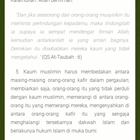
Kalamullah. Allah berfirman:
"Dan jika seseorang dari orang-orang musyirikin itu
meminta perlindungan kepadamu, maka lindungilah
ia supaya ia sempat mendengar firman Allah,
kemudian antarkanlah ia yang aman baginya.
Demikian itu disebabkan mereka kaum yang tidak
mengetahui.."
(QS.At-Taubah : 6)
5. Kaum muslimin harus membedakan antara
masing-masing orang-orang kafir dalam pergaulan;
membiarkan saja, orang-orang itu yang tidak perduli
dengan kaum muslimin, memerangi di antara orang-
orang itu yang memerangi mereka, mengenyahkan di
antara orang-orang kafir itu yang sengaja
menghalangi tersebarnya dakwah Islam dan
berlakunya hukum Islam di muka bumi.