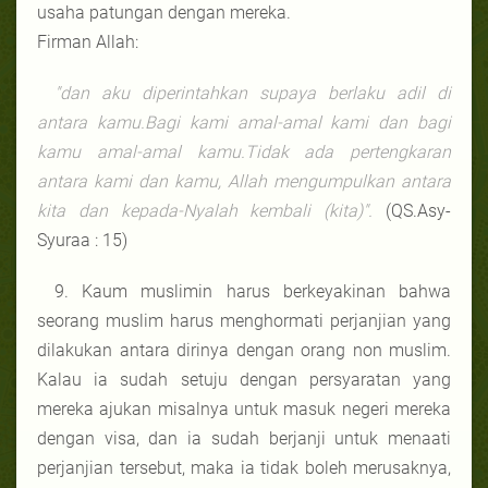
usaha patungan dengan mereka.
Firman Allah:
"dan aku diperintahkan supaya berlaku adil di
antara kamu.Bagi kami amal-amal kami dan bagi
kamu amal-amal kamu.Tidak ada pertengkaran
antara kami dan kamu, Allah mengumpulkan antara
kita dan kepada-Nyalah kembali (kita)".
(QS.Asy-
Syuraa : 15)
9. Kaum muslimin harus berkeyakinan bahwa
seorang muslim harus menghormati perjanjian yang
dilakukan antara dirinya dengan orang non muslim.
Kalau ia sudah setuju dengan persyaratan yang
mereka ajukan misalnya untuk masuk negeri mereka
dengan visa, dan ia sudah berjanji untuk menaati
perjanjian tersebut, maka ia tidak boleh merusaknya,