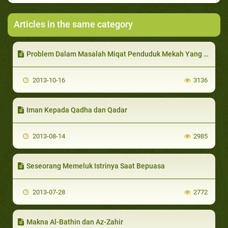
Articles in the same category
Problem Dalam Masalah Miqat Penduduk Mekah Yang Hendak Umrah
2013-10-16
3136
Iman Kepada Qadha dan Qadar
2013-08-14
2985
Seseorang Memeluk Istrinya Saat Bepuasa
2013-07-28
2772
Makna Al-Bathin dan Az-Zahir