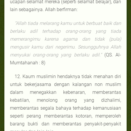
ucapan selamat mereka (seperti selamat belajar), dan
lain sebagainya. Allah berfirman:
"Allah tiada melarang kamu untuk berbuat baik dan
berlaku adil terhadap orang-orang yang tiada
memerangimu karena agama dan tidak (pula)
mengusir kamu dari negerimu. Sesungguhnya Allah
menyukai orang-orang yang berlaku adil."
(QS. Al-
Mumtahanah : 8)
12. Kaum muslimin hendaknya tidak menahan diri
untuk bekerjasama dengan kalangan non muslim
dalam menegakkan kebenaran, memberantas
kebatilan, menolong orang yang dizhalimi,
memberantas segala bahaya terhadap kemanusiaan
seperti perang memberantas kotoran, memperoleh
barang bukti dan memberantas penyakit-penyakit