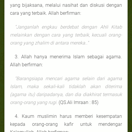
yang bijaksana, melalui nasihat dan diskusi dengan
cara yang terbaik. Allah berfirman:
"Janganlah engkau berdebat dengan Ahli Kitab
melainkan dengan cara yang terbaik, kecuali orang-
orang yang zhalim di antara mereka.."
3. Allah hanya menerima Islam sebagai agama.
Allah berfirman:
"Barangsiapa mencari agama selain dari agama
Islam, maka sekali-kali tidaklah akan diterima
(agama itu) daripadanya, dan dia diakhirat termasuk
orang-orang yang rugi.
(QS.Ali Imraan : 85)
4. Kaum muslimin harus memberi kesempatan
kepada orang-orang kafir untuk mendengar