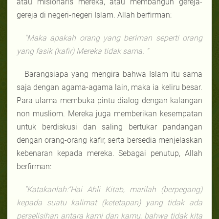
atau misionaris mereka, atau membangun gereja-
gereja di negeri-negeri Islam. Allah berfirman:
"Maka apakah orang yang beriman seperti orang
yang fasik (kafir) Mereka tidak sama. "
Barangsiapa yang mengira bahwa Islam itu sama
saja dengan agama-agama lain, maka ia keliru besar.
Para ulama membuka pintu dialog dengan kalangan
non musliom. Mereka juga memberikan kesempatan
untuk berdiskusi dan saling bertukar pandangan
dengan orang-orang kafir, serta bersedia menjelaskan
kebenaran kepada mereka. Sebagai penutup, Allah
berfirman:
"Katakanlah:"Hai Ahli Kitab, marilah (berpegang)
kepada suatu kalimat (ketetapan) yang tidak ada
perselisihan antara kami dan kamu, bahwa tidak kita