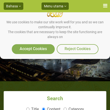
Bahasa
Menu utama
We use cookies to make our site work well for you and so we can
continually improve it.
The cookies that are necessary to keep the site functioning are
always on
Pembagian Daging Kurban
Accept Cookies
Reject Cookies
Search
Title
Content
Category