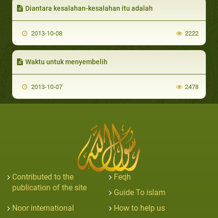
Diantara kesalahan-kesalahan itu adalah
2013-10-08
2222
Waktu untuk menyembelih
2013-10-07
2478
Contributed to the
Feqh
publication of the site
Guide To islam
Noor international
How to help us