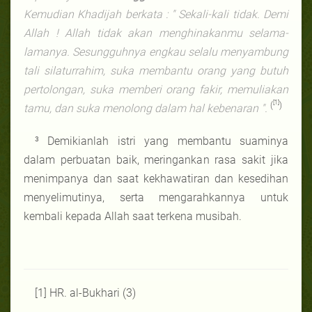
Kemudian Khadijah berkata : " Sekali-kali tidak. Demi
Allah ! Allah tidak akan menghinakanmu selama-
lamanya. Sesungguhnya engkau selalu menyambung
tali silaturrahim, suka membantu orang yang butuh
pertolongan, suka memberi orang fakir, memuliakan
[1]
(
)
tamu, dan suka menolong dalam hal kebenaran ".
³ Demikianlah istri yang membantu suaminya
dalam perbuatan baik, meringankan rasa sakit jika
menimpanya dan saat kekhawatiran dan kesedihan
menyelimutinya, serta mengarahkannya untuk
kembali kepada Allah saat terkena musibah.
[1] HR. al-Bukhari (3)