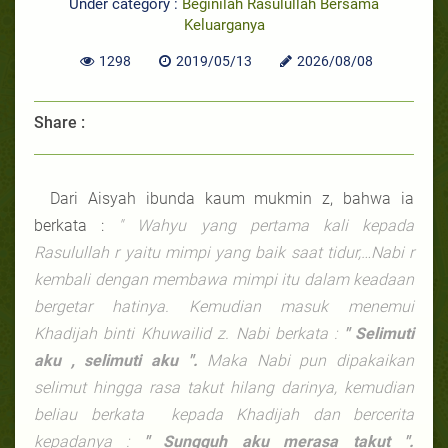
Under category :
Beginilah Rasulullah Bersama
Keluarganya
1298
2019/05/13
2026/08/08
Share :
Dari Aisyah ibunda kaum mukmin z, bahwa ia
berkata :
" Wahyu yang pertama kali kepada
Rasulullah
r
yaitu mimpi yang baik saat tidur,…Nabi
r
kembali dengan membawa mimpi itu dalam keadaan
bergetar hatinya. Kemudian masuk menemui
Khadijah binti Khuwailid
z
. Nabi berkata :
" Selimuti
aku , selimuti aku ".
Maka Nabi pun dipakaikan
selimut hingga rasa takut hilang darinya, kemudian
beliau berkata kepada Khadijah dan bercerita
kepadanya :
" Sungguh aku merasa takut ".