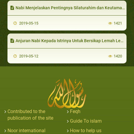
Nabi Menjelaskan Pentingnya Silaturahim dan Keutamaannya
2019-05-15
1421
Anjuran Nabi Kepada Istrinya Untuk Bersikap Lemah Lembut dan Bersabar
2019-05-12
1420
Contributed to the
Feqh
publication of the site
Guide To islam
Noor international
How to help us