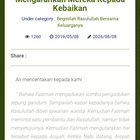
Kebaikan
Under category :
Beginilah Rasulullah Bersama
Keluarganya
1260
2019/05/08
2026/08/08
Share :
Ali menceritakan kepada kami :
" Bahwa Fatimah mengadukan sumbu pengadukan
tepung gandum. Sampailah kabar kepadanya bahwa
Rasulullah diberi tawanan wanita. Kemudian Fatimah
meminta satu pembantu dari Rasulullah, namun tidak
menyetujuinya. Kemudian Fatimah mengutarakan hal
tersebut kepada Aisyah. Ketika Nabi datang, Aisyah