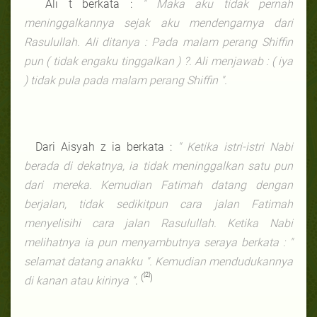
Ali t berkata :
" Maka aku tidak pernah
meninggalkannya sejak aku mendengarnya dari
Rasulullah. Ali ditanya : Pada malam perang Shiffin
pun ( tidak engaku tinggalkan ) ?. Ali menjawab : ( iya
) tidak pula pada malam perang Shiffin ".
Dari Aisyah z ia berkata :
" Ketika istri-istri Nabi
berada di dekatnya, ia tidak meninggalkan satu pun
dari mereka. Kemudian Fatimah datang dengan
berjalan, tidak sedikitpun cara jalan Fatimah
menyelisihi cara jalan Rasulullah. Ketika Nabi
melihatnya ia pun menyambutnya seraya berkata : "
selamat datang anakku ". Kemudian mendudukannya
[2]
(
)
di kanan atau kirinya "
.