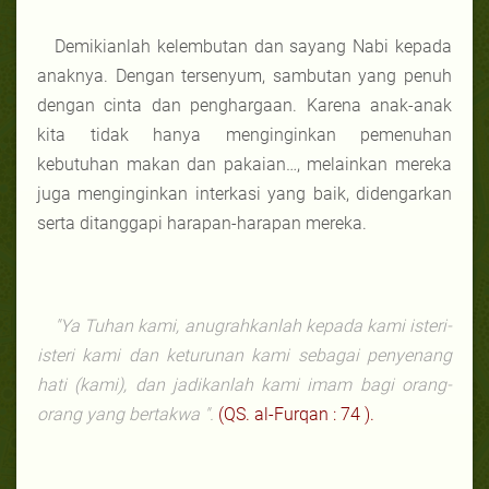
Demikianlah kelembutan dan sayang Nabi kepada
anaknya. Dengan tersenyum, sambutan yang penuh
dengan cinta dan penghargaan. Karena anak-anak
kita tidak hanya menginginkan pemenuhan
kebutuhan makan dan pakaian…, melainkan mereka
juga menginginkan interkasi yang baik, didengarkan
serta ditanggapi harapan-harapan mereka.
"Ya Tuhan kami, anugrahkanlah kepada kami isteri-
isteri kami dan keturunan kami sebagai penyenang
hati (kami), dan jadikanlah kami imam bagi orang-
orang yang bertakwa ".
(QS. al-Furqan : 74 ).