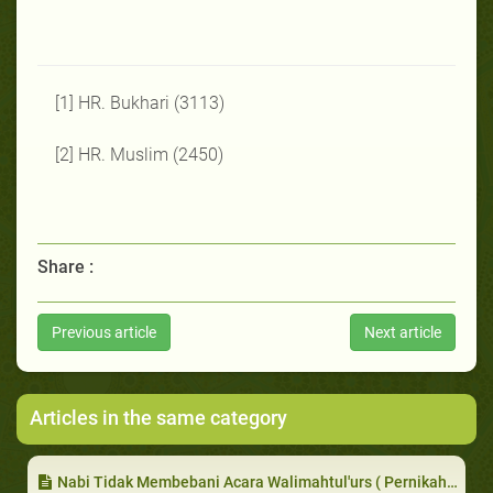
[1] HR. Bukhari (3113)
[2] HR. Muslim (2450)
Share :
Previous article
Next article
Articles in the same category
Nabi Tidak Membebani Acara Walimahtul'urs ( Pernikahan )