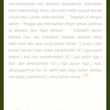
menyampaikan hal tersebut kepadanya. Kemudian
Nabi mendatangi kami, dan kami telah masuk kamar
untuk tidur. Lantas Nabi berkata : " Tetaplah di tempat
kalian ". hingga aku merasakan dingin kedua kakinya
di dadaku, lalu Nabi berkata : " Tidakkah kalian
berdua mau aku tunjukkan kepada sesuatu yang
lebih baik dari apa yang kalian minta ? ( yaitu ) jika
kalian hendak tidur maka bertakbirlah 34 ( tiga puluh
empat ) kali, dan bertahmidlah 33 ( tiga puluh tiga )
kali, dan bertasbihlah 33 ( tiga puluh tiga ) kali.
Sesungguhnya hal itu lebih baik bagi kalian berdua
[1]
(
)
dari pada ( pembantu ) yang kalian minta ".