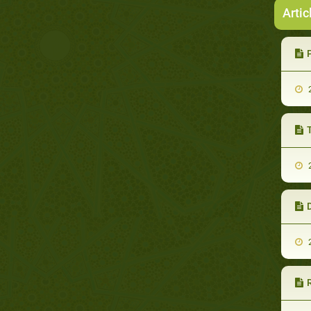
Artic
2
2
2
R