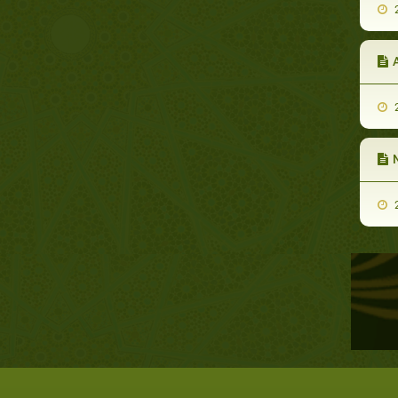
2
2
N
2