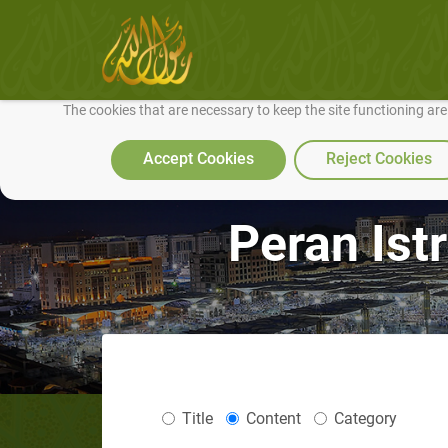
We use cookies to make our site work well for you and so we can conti
The cookies that are necessary to keep the site functioning ar
Accept Cookies
Reject Cookies
Peran Ist
Title
Content
Category