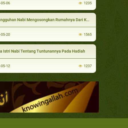
-05-06
1235
gguhan Nabi Mengosongkan Rumahnya Dari Kemungkaran
-05-20
1565
ta Istri Nabi Tentang Tuntunannya Pada Hadiah
-05-12
1237