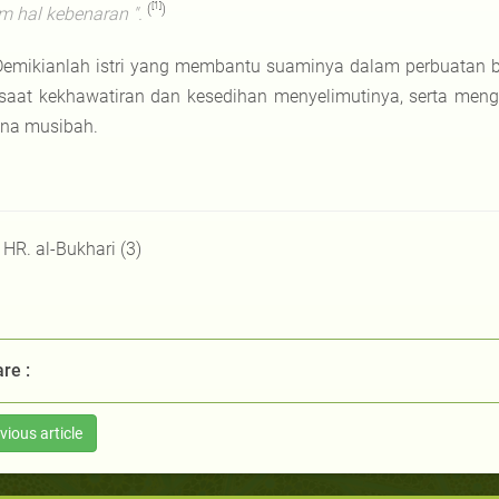
[1]
(
)
m hal kebenaran ".
Demikianlah istri yang membantu suaminya dalam perbuatan b
saat kekhawatiran dan kesedihan menyelimutinya, serta men
ena musibah.
] HR. al-Bukhari (3)
re :
vious article