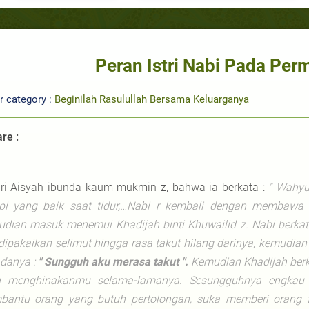
Peran Istri Nabi Pada Pe
r category :
Beginilah Rasulullah Bersama Keluarganya
re :
ri Aisyah ibunda kaum mukmin z, bahwa ia berkata :
" Wahyu
i yang baik saat tidur,…Nabi
r
kembali dengan membawa m
dian masuk menemui Khadijah binti Khuwailid
z
. Nabi berka
dipakaikan selimut hingga rasa takut hilang darinya, kemudian
danya :
" Sungguh aku merasa takut ".
Kemudian Khadijah berkata
 menghinakanmu selama-lamanya. Sesungguhnya engkau se
antu orang yang butuh pertolongan, suka memberi orang f