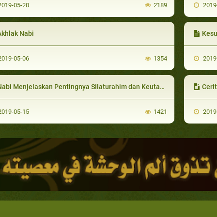
019-05-20
2189
2019
Akhlak Nabi
Kesun
019-05-06
1354
2019
abi Menjelaskan Pentingnya Silaturahim dan Keutamaannya
Ceri
019-05-15
1421
2019