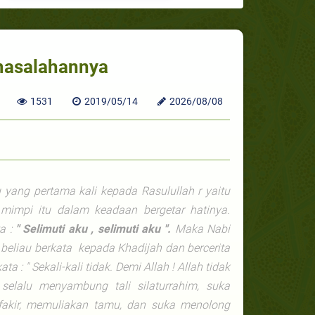
rmasalahannya
1531
2019/05/14
2026/08/08
 yang pertama kali kepada Rasulullah
r
yaitu
impi itu dalam keadaan bergetar hatinya.
ta :
" Selimuti aku , selimuti aku ".
Maka Nabi
 beliau berkata kepada Khadijah dan bercerita
 : " Sekali-kali tidak. Demi Allah ! Allah tidak
lalu menyambung tali silaturrahim, suka
akir, memuliakan tamu, dan suka menolong