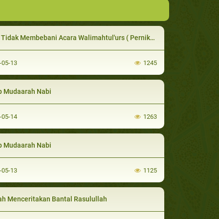
Tidak Membebani Acara Walimahtul'urs ( Pernikahan )
-05-13
1245
p Mudaarah Nabi
-05-14
1263
p Mudaarah Nabi
-05-13
1125
ah Menceritakan Bantal Rasulullah