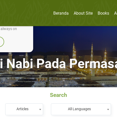
Beranda
About Site
Books
A
nually improve it.
e always on
ri Nabi Pada Perma
Search
Articles
All Languages