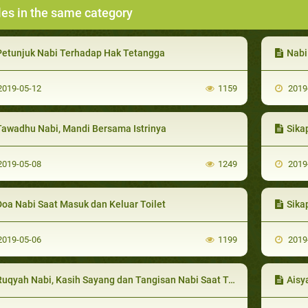
les in the same category
Petunjuk Nabi Terhadap Hak Tetangga
Nabi 
019-05-12
1159
2019
Tawadhu Nabi, Mandi Bersama Istrinya
Sika
019-05-08
1249
2019
Doa Nabi Saat Masuk dan Keluar Toilet
Sika
019-05-06
1199
2019
uqyah Nabi, Kasih Sayang dan Tangisan Nabi Saat Tertimpa Musibah
Aisy