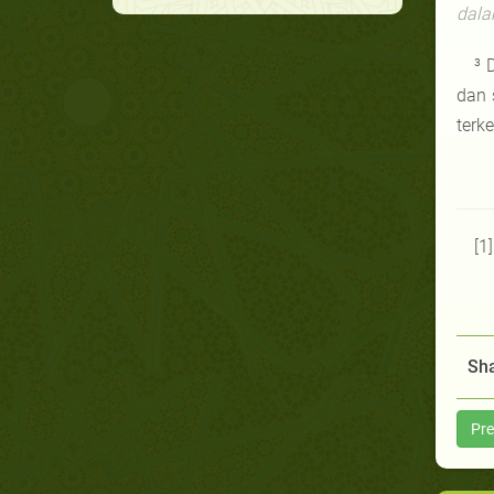
dala
³ 
dan 
terk
[1
Sha
Pre