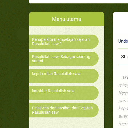
Menu utama
Kenapa kita mempelajari sejarah
Unde
Rasulullah saw.?
Sha
Rasulullah saw. Sebagai seorang
suami
kepribadian Rasulullah saw
Da
mimp
karakter Rasulullah saw
Kemu
pun 
Pelajaran dan nasihat dari Sejarah
kepa
Rasulullah saw
akan
memb