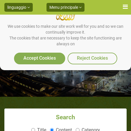
linguaggio
Menu principale
We use cookies to make our site work well for you and so we can
continually improve it.
The cookies that are necessary to keep the site functioning are
always on
Tentato E Minacciato
Accept Cookies
Reject Cookies
Search
Title
Content
Category