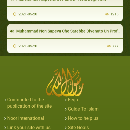
2021-05-20
1215
Muhammad Non Sapeva Che Sarebbe Divenuto Un Profeta
2021-05-20
777
Contributed to the
Feqh
publication of the site
Guide To islam
Noor international
How to help us
Link your site with us
Site Goals