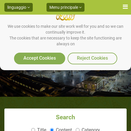
linguaggio
Menu principale
We use cookies to make our site work well for you and so we can
continually improve it.
The cookies that are necessary to keep the site functioning are
always on
Video
Accept Cookies
Reject Cookies
Search
Title
Content
Category