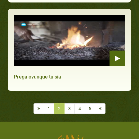
Prega ovunque tu sia
1
2
3
4
5