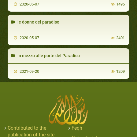
2020-05-07
1495
le donne del paradiso
2020-05-07
2401
In mezzo alle porte del Paradiso
2021-09-20
1209
Contributed to the
Feqh
publication of the site