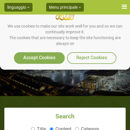
linguaggio
Menu principale
We use cookies to make our site work well for you and so we can
continually improve it.
The cookies that are necessary to keep the site functioning are
always on
Prega ovunque tu sia
Accept Cookies
Reject Cookies
Search
Title
Content
Category