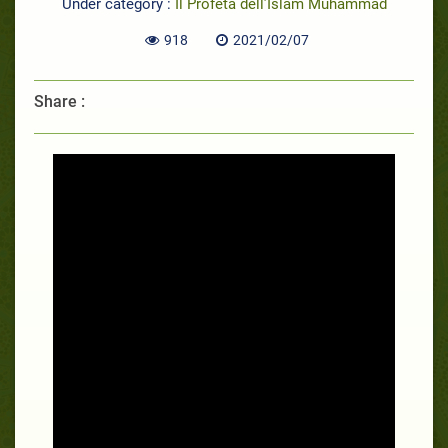
Under category :
Il Profeta dell’Islam Muhammad
918
2021/02/07
Share :