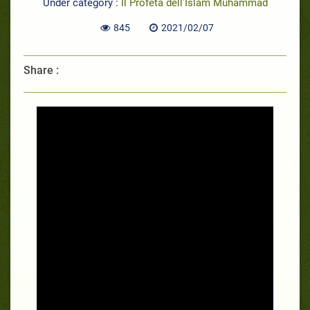
Under category :
Il Profeta dell’Islam Muhammad
845
2021/02/07
Share :