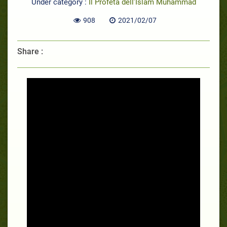
Under category :
Il Profeta dell’Islam Muhammad
908
2021/02/07
Share :