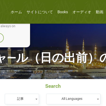
ホーム
サイトについて
Books
オーディオ
動画
nually improve it.
e always on
ャ―ル（日の出前）
Search
記事
All Languages