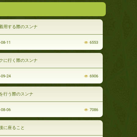
着用する際のスンナ
-08-11
6553
クに行く際のスンナ
-09-24
6906
を行う際のスンナ
-08-06
7086
後に座ること