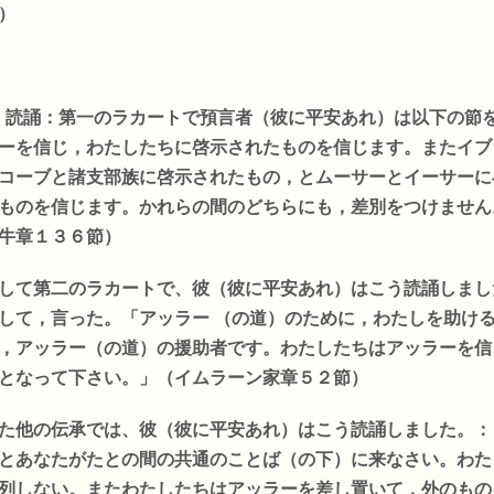
）
- 読誦：第一のラカートで預言者（彼に平安あれ）は以下の節
ーを信じ，わたしたちに啓示されたものを信じます。またイブ
コーブと諸支部族に啓示されたもの，とムーサーとイーサーに
ものを信じます。かれらの間のどちらにも，差別をつけません
牛章１３６節）
して第二のラカートで、彼（彼に平安あれ）はこう読誦しまし
して，言った。「アッラー （の道）のために，わたしを助け
，アッラー（の道）の援助者です。わたしたちはアッラーを信
となって下さい。」（イムラーン家章５２節）
た他の伝承では、彼（彼に平安あれ）はこう読誦しました。：
とあなたがたとの間の共通のことば（の下）に来なさい。わた
列しない。またわたしたちはアッラーを差し置いて，外のもの