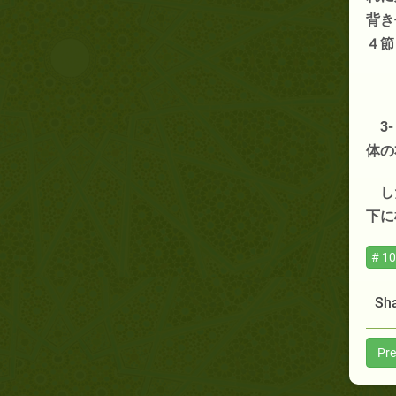
背き
４節
3
体の
し
下に
# 10
Sha
Pre