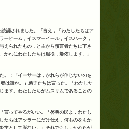
を読誦されました。「言え，「わたしたちはア
ラーヒーム，イスマーイール，イスハーク，
与えられたもの，と主から預言者たちに下さ
。かれにわたしたちは服従，帰依します。」
た。：「イーサーは，かれらが信じないのを
る者は誰か。」弟子たちは言った。「わたした
じます。わたしたちがムスリムであることの
「言ってやるがいい。「啓典の民よ，わたし
したちはアッラーにだけ仕え，何ものをもか
を主として崇ない。」それでもし，かれらが