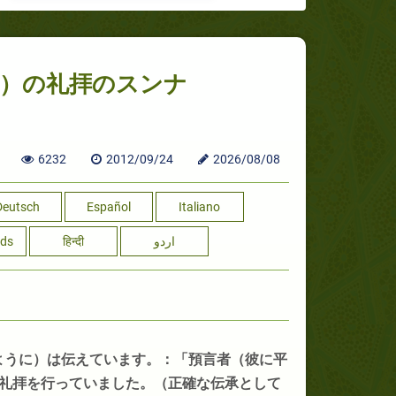
前）の礼拝のスンナ
6232
2012/09/24
2026/08/08
Deutsch
Español
Italiano
nds
हिन्दी
اردو
ように）は伝えています。：「預言者（彼に平
礼拝を行っていました。（正確な伝承として