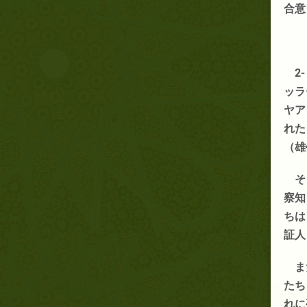
合意
2
ッラ
ヤア
れた
（雄
そ
察知
ちは
証人
ま
たち
れに