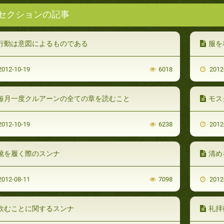
セクションの記事
行動は意図によるものである
服を
012-10-19
6018
2012
毎月一度クルアーンの全ての章を読むこと
モス
012-10-19
6238
2012
靴を履く際のスンナ
清め
012-08-11
7098
2012
飲むことに関するスンナ
礼拝