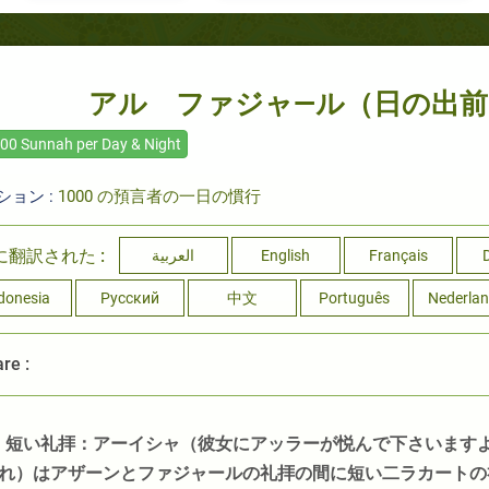
アル ファジャ―ル（日の出
00 Sunnah per Day & Night
ション :
1000 の預言者の一日の慣行
に翻訳された :
العربية
English
Français
donesia
Русский
中文
Português
Nederla
re :
- 短い礼拝：アーイシャ（彼女にアッラーが悦んで下さいます
れ）はアザーンとファジャールの礼拝の間に短い二ラカートの