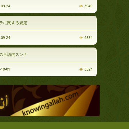
-09-24
5949
ラに関する規定
-09-24
6334
の言語的スンナ
-10-01
6524