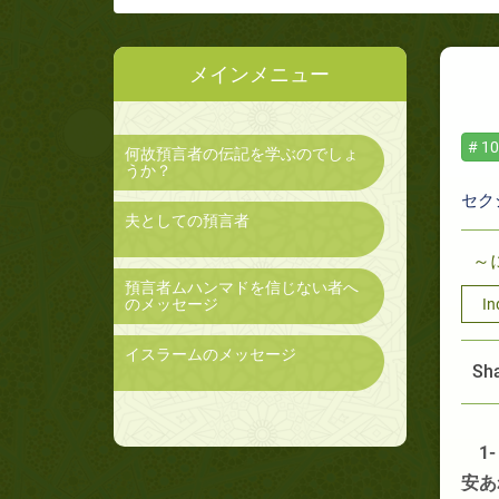
メインメニュー
# 10
何故預言者の伝記を学ぶのでしょ
うか？
セク
夫としての預言者
～
預言者ムハンマドを信じない者へ
のメッセージ
In
イスラームのメッセージ
Sha
1
安あ