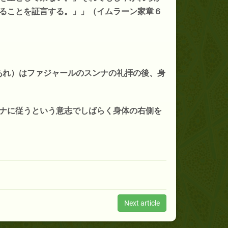
ることを証言する。」」（イムラーン家章６
あれ）はファジャールのスンナの礼拝の後、身
ナに従うという意志でしばらく身体の右側を
Next article