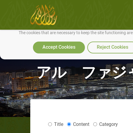
We use cookies to make our site work well for you and so we can conti
The cookies that are necessary to keep the site functioning ar
Accept Cookies
Reject Cookies
アル ファジ
Title
Content
Category