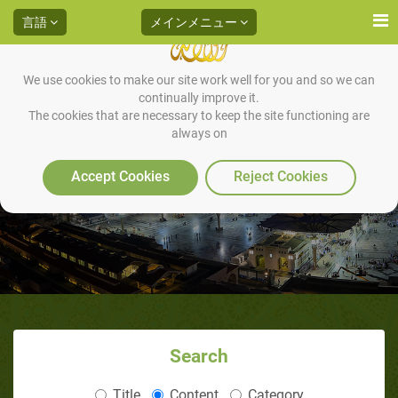
言語
メインメニュー
We use cookies to make our site work well for you and so we can
continually improve it.
The cookies that are necessary to keep the site functioning are
always on
食事の際のスンナ
Accept Cookies
Reject Cookies
Search
Title
Content
Category