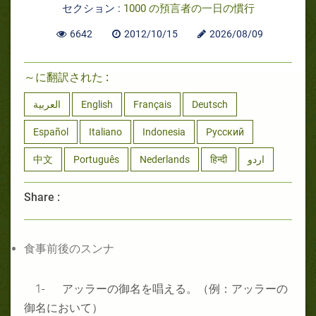
セクション :
1000 の預言者の一日の慣行
6642
2012/10/15
2026/08/09
～に翻訳された :
العربية
English
Français
Deutsch
Español
Italiano
Indonesia
Русский
中文
Português
Nederlands
हिन्दी
اردو
Share :
食事前後のスンナ
1- アッラーの御名を唱える。（例：アッラーの
御名において）