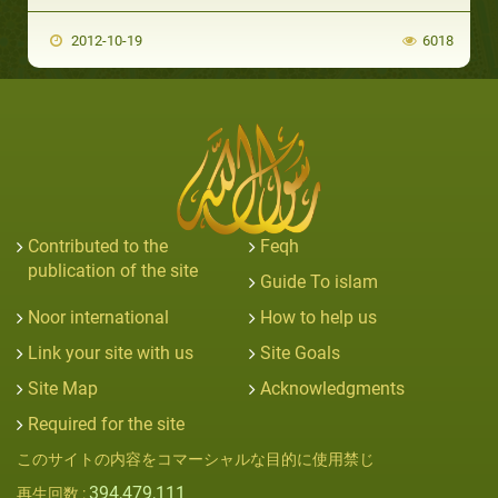
2012-10-19
6018
Contributed to the
Feqh
publication of the site
Guide To islam
Noor international
How to help us
Link your site with us
Site Goals
Site Map
Acknowledgments
Required for the site
このサイトの内容をコマーシャルな目的に使用禁じ
394,479,111
再生回数 :