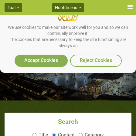
Taal
Hoofdmenu
We use cookies to make our site work well for you and so we can
continually improve it.
The cookies that are necessary to keep the site functioning are
always on
Het Fudoel-verdrag
Accept Cookies
Reject Cookies
Search
Title
Content
Category