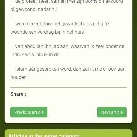
de profeet
heeft samen met zijn ooms dit akkoord
bijgewoond. nadat hij
werd geëerd door het gezantschap zei hij: 'ik
woonde een verdrag bij in het huis
van abdullah ibn jad'aan, waarvan ik zeer onder de
indruk was. als ik in de
islam aangesproken word, dan zal ik me er ook aan
houden.'
Share :
Previous article
Next article
Articles in the same category