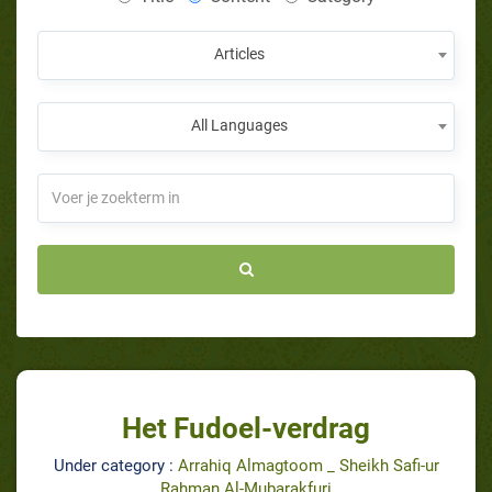
Articles
All Languages
Het Fudoel-verdrag
Under category :
Arrahiq Almagtoom _ Sheikh Safi‐ur
Rahman Al‐Mubarakfuri