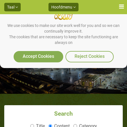
Taal
Hoofdmenu
We use cookies to make our site work well for you and so we can
continually improve it.
The cookies that are necessary to keep the site functioning are
always on
Zijn huwelijk met Khadija
Accept Cookies
Reject Cookies
Search
Title
Content
Category