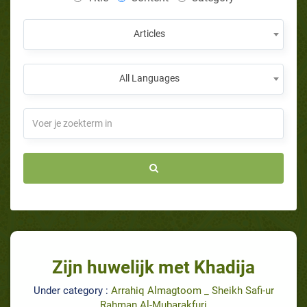
Articles
All Languages
Zijn huwelijk met Khadija
Under category :
Arrahiq Almagtoom _ Sheikh Safi‐ur
Rahman Al‐Mubarakfuri