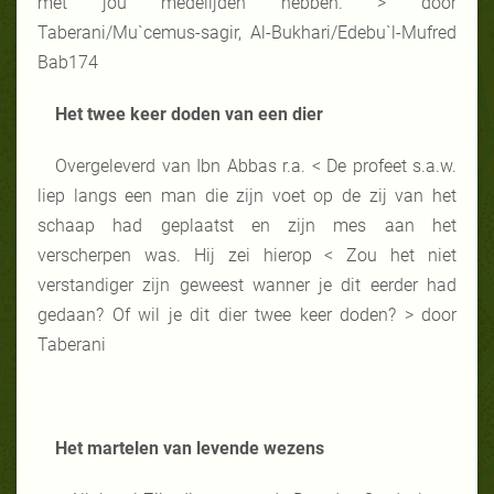
met jou medelijden hebben. > door
Taberani/Mu`cemus-sagir, Al-Bukhari/Edebu`l-Mufred
Bab174
Het twee keer doden van een dier
Overgeleverd van Ibn Abbas r.a. < De profeet s.a.w.
liep langs een man die zijn voet op de zij van het
schaap had geplaatst en zijn mes aan het
verscherpen was. Hij zei hierop < Zou het niet
verstandiger zijn geweest wanner je dit eerder had
gedaan? Of wil je dit dier twee keer doden? > door
Taberani
Het martelen van levende wezens