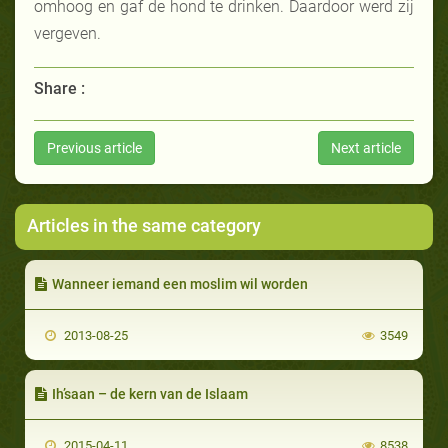
omhoog en gaf de hond te drinken. Daardoor werd zij
vergeven.
Share :
Previous article
Next article
Articles in the same category
Wanneer iemand een moslim wil worden
2013-08-25
3549
Ih’saan – de kern van de Islaam
2015-04-11
8538