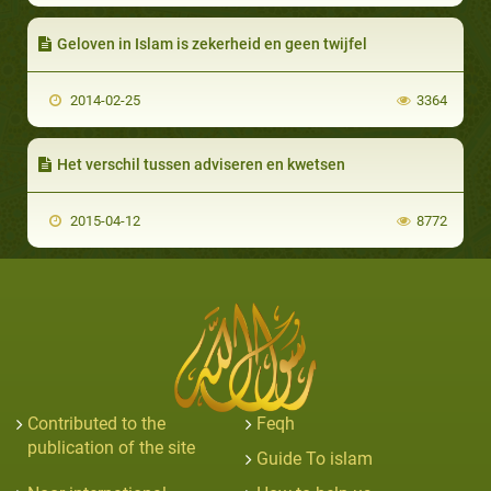
Geloven in Islam is zekerheid en geen twijfel
2014-02-25
3364
Het verschil tussen adviseren en kwetsen
2015-04-12
8772
Contributed to the
Feqh
publication of the site
Guide To islam