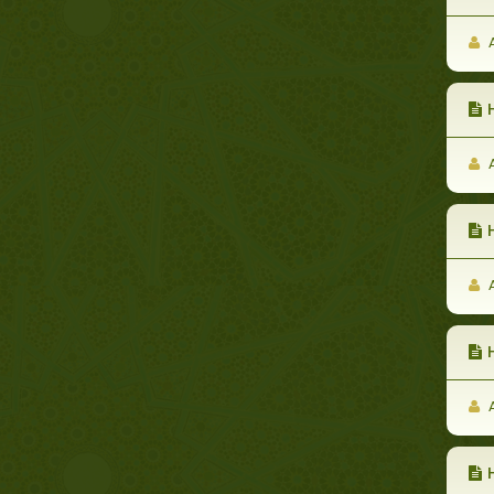
A
A
H
A
H
A
H