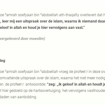
c
c
boe
amrah soefyaan bin
abdoellah ath-thaqafiy overlevert dat h
h, leer mij een uitspraak over de islam, waarna ik niemand daa
geloof in allah en houd je hier vervolgens aan vast.”
vergeleverd door moeslim)
tleg
c
c
boe
amrah soefyaan bin
abdoellah vroeg de profeet r in deze o
somvattende uitspraak over de islam, waarna het niet meer nodig
en. de profeet r antwoordde:
“zeg: ,,ik geloof in allah en houdt 
t hier gedoeld op de hartsovertuiging. het vervolgens vasthouden
daden van aanbidding.