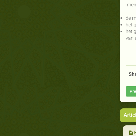
men k
de m
het 
het 
van a
Sha
Pre
Artic
H