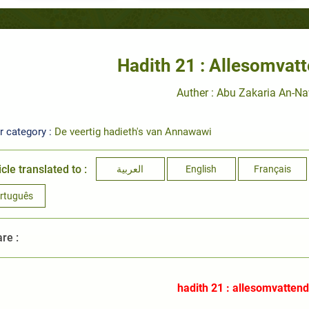
Hadith 21 : Allesomvat
Auther : Abu Zakaria An-N
r category :
De veertig hadieth's van Annawawi
icle translated to :
العربية
English
Français
rtuguês
re :
hadith 21 : allesomvattend