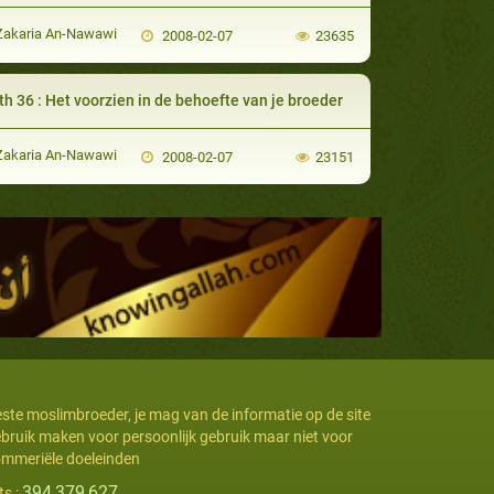
Zakaria An-Nawawi
2008-02-07
23635
th 36 : Het voorzien in de behoefte van je broeder
Zakaria An-Nawawi
2008-02-07
23151
ste moslimbroeder, je mag van de informatie op de site
bruik maken voor persoonlijk gebruik maar niet voor
mmeriële doeleinden
394,379,627
ts :