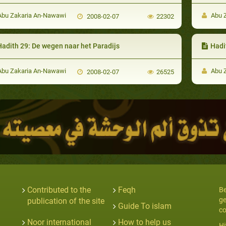
bu Zakaria An-Nawawi
Abu 
2008-02-07
22302
Hadith 29: De wegen naar het Paradijs
Hadi
bu Zakaria An-Nawawi
Abu 
2008-02-07
26525
Contributed to the
Feqh
Be
ge
publication of the site
Guide To islam
co
Noor international
How to help us
Hi