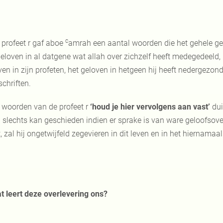
c
 profeet r gaf aboe
amrah een aantal woorden die het gehele gel
geloven in al datgene wat allah over zichzelf heeft medegedeeld,
ven in zijn profeten, het geloven in hetgeen hij heeft nedergezon
schriften.
 woorden van de profeet r
‘houd je hier vervolgens aan vast’
dui
h slechts kan geschieden indien er sprake is van ware geloofsover
, zal hij ongetwijfeld zegevieren in dit leven en in het hiernamaal
t leert deze overlevering ons?