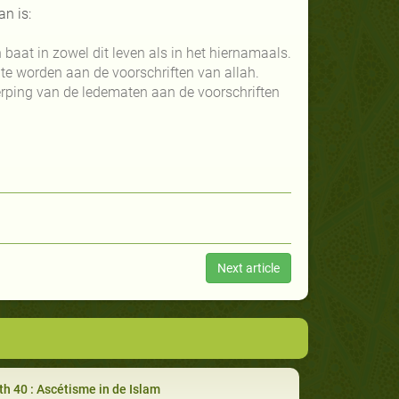
an is:
aat in zowel dit leven als in het hiernamaals.
 te worden aan de voorschriften van allah.
erping van de ledematen aan de voorschriften
Next article
th 40 : Ascétisme in de Islam