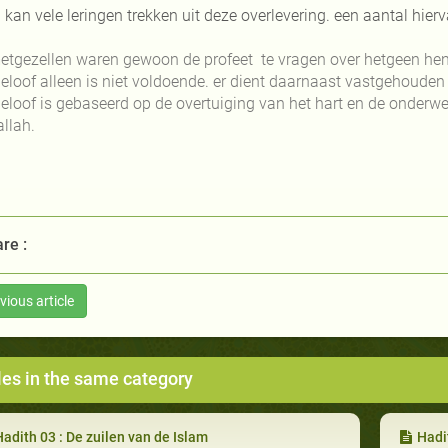
an vele leringen trekken uit deze overlevering. een aantal hierv
etgezellen waren gewoon de profeet te vragen over hetgeen hen b
geloof alleen is niet voldoende. er dient daarnaast vastgehouden
geloof is gebaseerd op de overtuiging van het hart en de onderw
llah.
re :
vious article
les in the same category
adith 03 : De zuilen van de Islam
Hadi