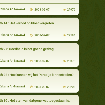
Zakaria An-Nawawi
2008-02-07
27976
th 14 : Het verbod op bloedvergieten
Zakaria An-Nawawi
2008-02-07
27584
th 27: Goedheid is het goede gedrag
Zakaria An-Nawawi
2008-02-07
25370
th 22 : Hoe kunnen wij het Paradijs binnentreden?
Zakaria An-Nawawi
2008-02-07
23203
th 10 : Het eten van datgene wat toegestaan is.