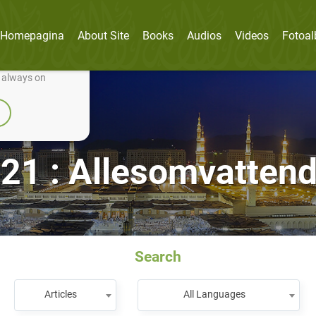
Homepagina
About Site
Books
Audios
Videos
Fotoa
nually improve it.
e always on
 21 : Allesomvattend
Search
Articles
All Languages