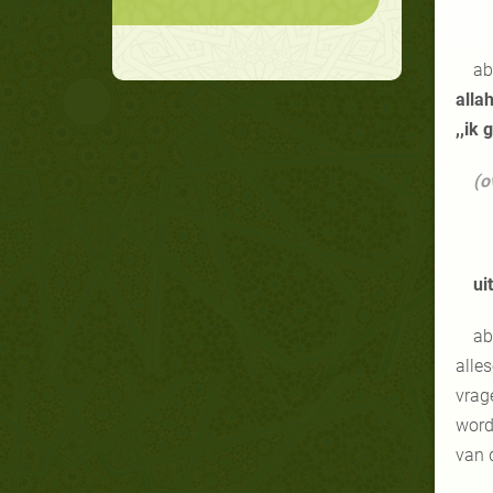
a
alla
,,ik 
(o
ui
a
alle
vrag
word
van 