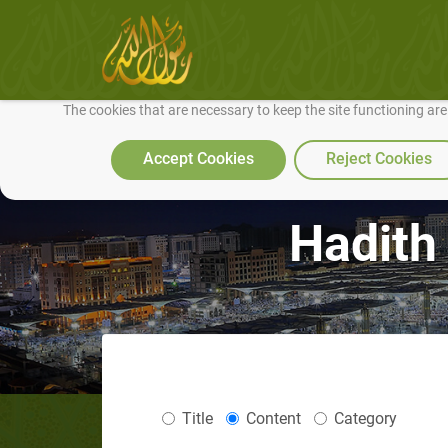
We use cookies to make our site work well for you and so we can conti
The cookies that are necessary to keep the site functioning ar
Accept Cookies
Reject Cookies
Hadith
Title
Content
Category