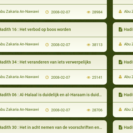
bu Zakaria An-Nawawi
Abu 
2008-02-07
28984
Hadith 16 : Het verbod op boos worden
Hadi
bu Zakaria An-Nawawi
Abu 
2008-02-07
38113
adith 34 : Het veranderen van iets verwerpelijks
Hadi
bu Zakaria An-Nawawi
Abu 
2008-02-07
25141
adith 06 : Al-Halaal is duidelijk en al-Haraam is duidelijk
Hadi
bu Zakaria An-Nawawi
Abu 
2008-02-07
28706
adith 30 : Het in acht nemen van de voorschriften en grenzen van Allah
Hadi