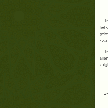
de
het 
gelo
voor
de
alla
volgt
wa