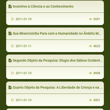
Incentivo à Ciência e ao Conhecimento
2011-01-10
5331
Sua Misericórdia Para com a Humanidade no Âmbito Moral _ A Bondade, a Ternura e a Cortesia
2011-01-11
4623
Segundo Objeto da Pesquisa: Elogio dos Sábios Ocidentais ao Empenho do Profeta (Deus o abençoe e lhe dê paz)
2011-01-10
4958
Quarto Objeto da Pesquisa: A Liberdade de Crença e na Prática dos Rituais
2011-01-10
4501