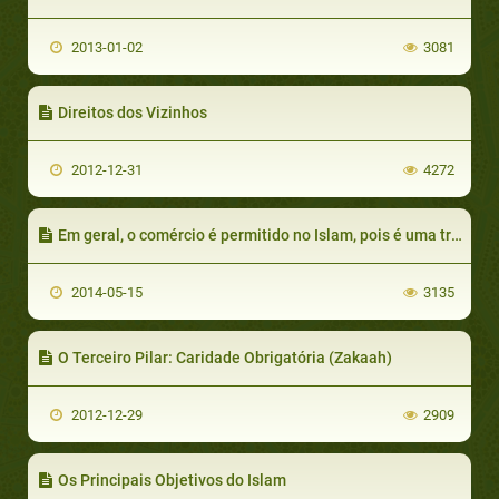
2013-01-02
3081
Direitos dos Vizinhos
2012-12-31
4272
Em geral, o comércio é permitido no Islam, pois é uma troca de produtos entre comprador e vendedor. Mas quando pode ocorrer prejuízo para uma das duas partes, o comércio é considerado ilegal e proibido. Allah s.w.t. diz: Ó vós que crEtiquetas do Comércio
2014-05-15
3135
O Terceiro Pilar: Caridade Obrigatória (Zakaah)
2012-12-29
2909
Os Principais Objetivos do Islam