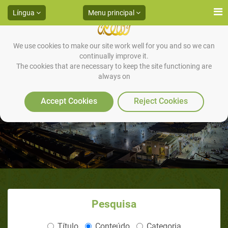
Língua
Menu principal
We use cookies to make our site work well for you and so we can
continually improve it.
The cookies that are necessary to keep the site functioning are
always on
Direitos do Governante
Accept Cookies
Reject Cookies
Pesquisa
Título
Conteúdo
Categoria