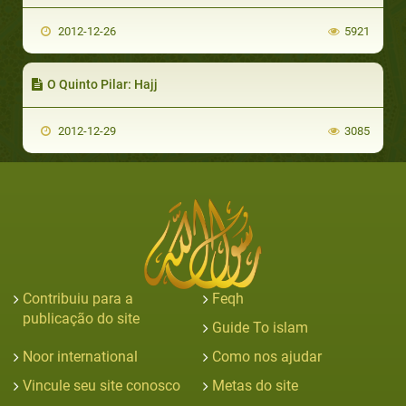
2012-12-26
5921
O Quinto Pilar: Hajj
2012-12-29
3085
Contribuiu para a
Feqh
publicação do site
Guide To islam
Noor international
Como nos ajudar
Vincule seu site conosco
Metas do site