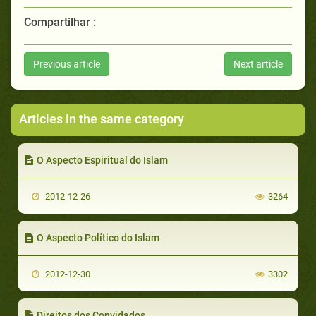
Compartilhar :
Previous article
Next article
Articles in the same category
O Aspecto Espiritual do Islam
2012-12-26
3264
O Aspecto Político do Islam
2012-12-30
3302
Direitos dos Convidados