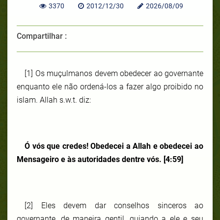
3370
2012/12/30
2026/08/09
Compartilhar :
[1] Os muçulmanos devem obedecer ao governante
enquanto ele não ordená-los a fazer algo proibido no
islam. Allah s.w.t. diz:
Ó vós que credes! Obedecei a Allah e obedecei ao
Mensageiro e às autoridades dentre vós. [4:59]
[2] Eles devem dar conselhos sinceros ao
governante, de maneira gentil, guiando a ele e seu