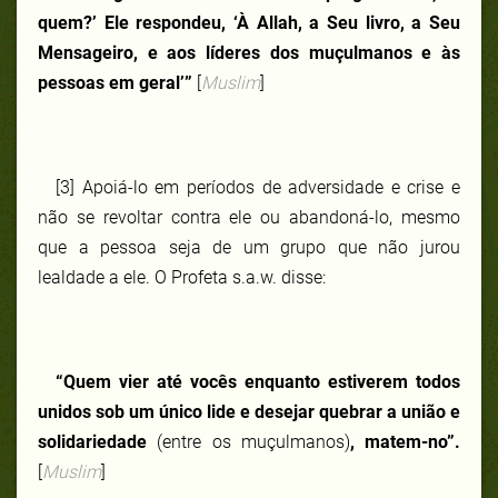
quem?’ Ele respondeu, ‘À Allah, a Seu livro, a Seu
Mensageiro, e aos líderes dos muçulmanos e às
pessoas em geral’”
[
Muslim
]
[3] Apoiá-lo em períodos de adversidade e crise e
não se revoltar contra ele ou abandoná-lo, mesmo
que a pessoa seja de um grupo que não jurou
lealdade a ele. O Profeta s.a.w. disse:
“Quem vier até vocês enquanto estiverem todos
unidos sob um único lide e desejar quebrar a união e
solidariedade
(entre os muçulmanos)
, matem-no”.
[
Muslim
]