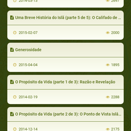
2014-03-13
2697
Uma Breve História do Islã (parte 5 de 5): O Califado de Uthman ibn Affan
2015-02-07
2000
Generosidade
2015-04-04
1895
O Propósito da Vida (parte 1 de 3): Razão e Revelação
2014-02-19
2288
O Propósito da Vida (parte 2 de 3): O Ponto de Vista Islâmico
2014-12-14
2175