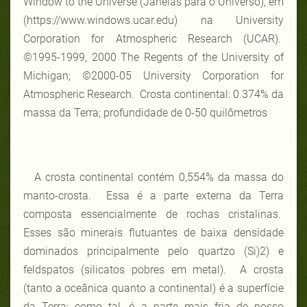
Window to the Universe (Janelas para o Universo), em
(https://www.windows.ucar.edu) na University
Corporation for Atmospheric Research (UCAR).
©1995-1999, 2000 The Regents of the University of
Michigan; ©2000-05 University Corporation for
Atmospheric Research. Crosta continental: 0.374% da
massa da Terra; profundidade de 0-50 quilômetros
A crosta continental contém 0,554% da massa do
manto-crosta. Essa é a parte externa da Terra
composta essencialmente de rochas cristalinas.
Esses são minerais flutuantes de baixa densidade
dominados principalmente pelo quartzo (Si)2) e
feldspatos (silicatos pobres em metal). A crosta
(tanto a oceânica quanto a continental) é a superfície
da Terra; como tal, é a parte mais fria de nosso