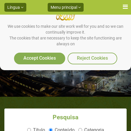
Língua
Menu principal
We use cookies to make our site work well for you and so we can
continually improve it.
The cookies that are necessary to keep the site functioning are
always on
As Sete Terras
Accept Cookies
Reject Cookies
Pesquisa
Título
Conteúdo
Categoria