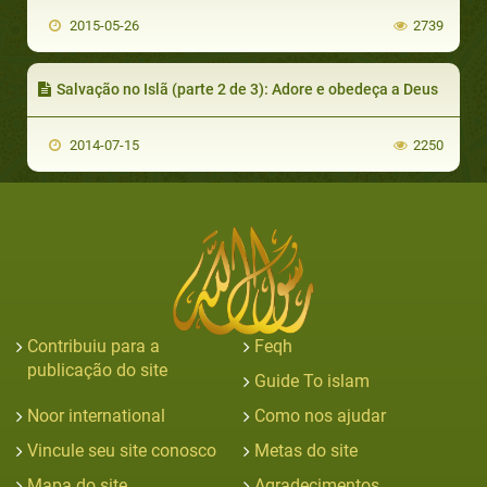
2015-05-26
2739
Salvação no Islã (parte 2 de 3): Adore e obedeça a Deus
2014-07-15
2250
Contribuiu para a
Feqh
publicação do site
Guide To islam
Noor international
Como nos ajudar
Vincule seu site conosco
Metas do site
Mapa do site
Agradecimentos