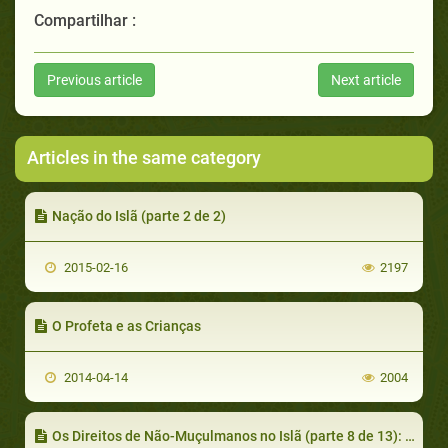
Compartilhar :
Previous article
Next article
Articles in the same category
Nação do Islã (parte 2 de 2)
2015-02-16
2197
O Profeta e as Crianças
2014-04-14
2004
Os Direitos de Não-Muçulmanos no Islã (parte 8 de 13): O Direito à Justiça I