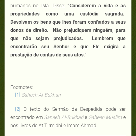
humanos no Islã. Disse:
“Considerem a vida e as
propriedades como uma custódia sagrada.
Devolvam os bens que lhes foram confiados a seus
donos de direito.
Não prejudiquem ninguém, para
que não sejam prejudicados.
Lembrem que
encontrarão seu Senhor e que Ele exigirá a
prestação de contas de seus atos.”
Footnotes:
[1]
Saheeh Al-Bukhari
[2]
O texto do Sermão da Despedida pode ser
encontrado em
Saheeh Al-Bukhari
e
Saheeh Muslim
e
nos livros de At Tirmidhi e Imam Ahmad.