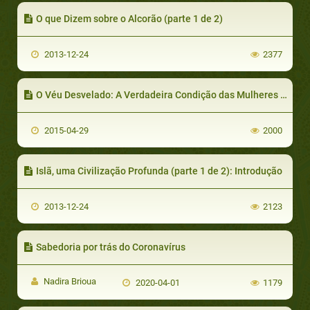
O que Dizem sobre o Alcorão (parte 1 de 2)
2013-12-24
2377
O Véu Desvelado: A Verdadeira Condição das Mulheres no Islã (parte 1 de 3)
2015-04-29
2000
Islã, uma Civilização Profunda (parte 1 de 2): Introdução
2013-12-24
2123
Sabedoria por trás do Coronavírus
Nadira Brioua
2020-04-01
1179