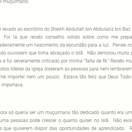
ei muçulmano.
i levado ao escritório do Sheikh Abdullah bin Abdulaziz bin Baz
. Foi lá que recebi conselho sólido sobre como me prepa
adeiramente um nascimento da escuridão para a luz. Pensei n
do ouvissem que tinha abraçado o Islã. Não demorou muito p
as e fui severamente criticado por minha “falta de fé.” Recebi 
stos líderes da igreja disseram às pessoas para nem lembrar
me importei nem um pouco. Estava tão feliz que Deus Todo-
 importava.
ora só queria ser um muçulmano tão dedicado quanto era um cr
uma pessoas pode crescer o quanto quiser no Islã. Não exis
s que quiserem dispor das oportunidades de aprendizado.