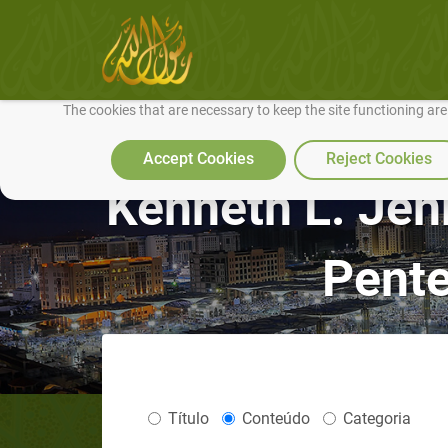
We use cookies to make our site work well for you and so we can conti
The cookies that are necessary to keep the site functioning ar
Accept Cookies
Reject Cookies
Kenneth L. Jenk
Pente
Título
Conteúdo
Categoria