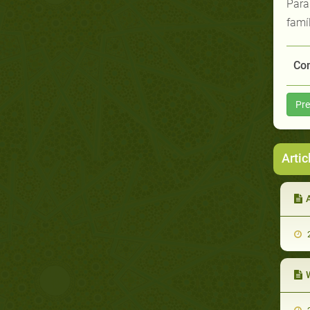
Para
famí
Com
Pre
Artic
A
2
W