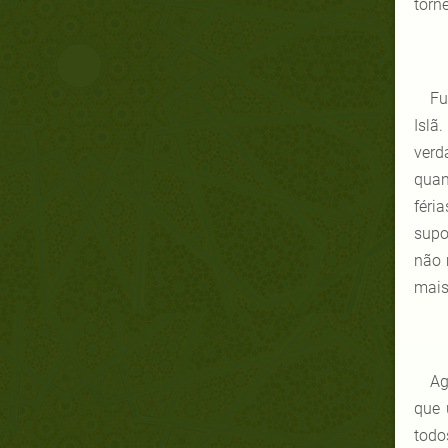
torn
Fu
Islã
verd
quan
féri
supo
não 
mais
Ag
que 
todo