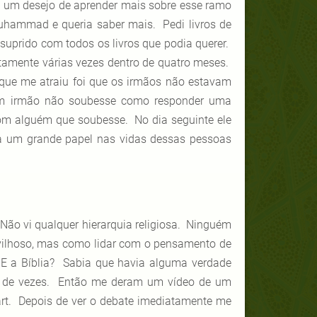
i um desejo de aprender mais sobre esse ramo
Muhammad e queria saber mais. Pedi livros de
suprido com todos os livros que podia querer.
tamente várias vezes dentro de quatro meses.
O que me atraiu foi que os irmãos não estavam
um irmão não soubesse como responder uma
 com alguém que soubesse. No dia seguinte ele
a um grande papel nas vidas dessas pessoas
Não vi qualquer hierarquia religiosa. Ninguém
vilhoso, mas como lidar com o pensamento de
E a Bíblia? Sabia que havia alguma verdade
el de vezes. Então me deram um vídeo de um
rt. Depois de ver o debate imediatamente me