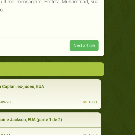
 último mensageiro, Profeta Muhammad, sua
o.
Next article
 Caplan, ex-judeu, EUA
-09-28
1830
aine Jackson, EUA (parte 1 de 2)