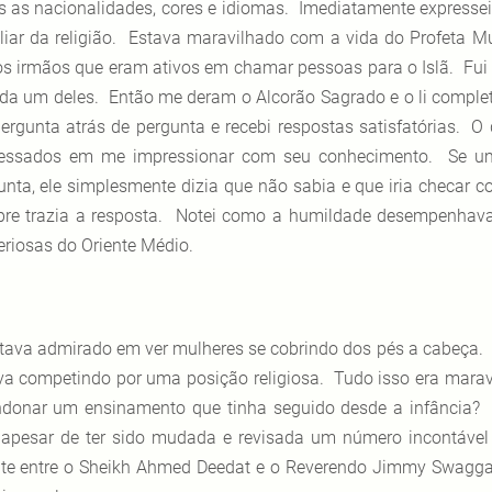
s as nacionalidades, cores e idiomas. Imediatamente expresse
liar da religião. Estava maravilhado com a vida do Profeta 
os irmãos que eram ativos em chamar pessoas para o Islã. Fui 
ada um deles. Então me deram o Alcorão Sagrado e o li comple
pergunta atrás de pergunta e recebi respostas satisfatórias. 
ressados em me impressionar com seu conhecimento. Se 
unta, ele simplesmente dizia que não sabia e que iria checar
re trazia a resposta. Notei como a humildade desempenhav
eriosas do Oriente Médio.
tava admirado em ver mulheres se cobrindo dos pés a cabeça. 
va competindo por uma posição religiosa. Tudo isso era mara
donar um ensinamento que tinha seguido desde a infância? 
 apesar de ter sido mudada e revisada um número incontáv
te entre o Sheikh Ahmed Deedat e o Reverendo Jimmy Swagga