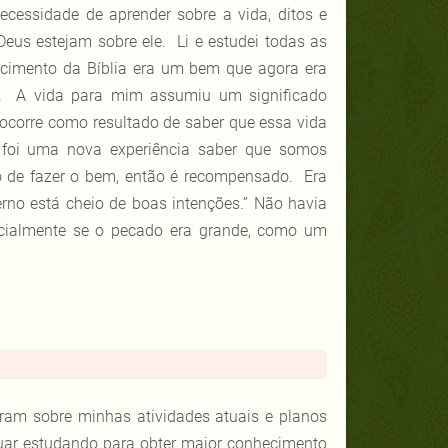
ecessidade de aprender sobre a vida, ditos e
eus estejam sobre ele. Li e estudei todas as
ecimento da Bíblia era um bem que agora era
ão. A vida para mim assumiu um significado
corre como resultado de saber que essa vida
foi uma nova experiência saber que somos
o de fazer o bem, então é recompensado. Era
erno está cheio de boas intenções.” Não havia
ecialmente se o pecado era grande, como um
ram sobre minhas atividades atuais e planos
nuar estudando para obter maior conhecimento