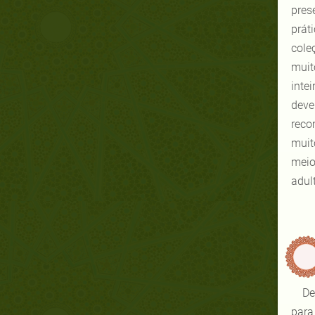
pres
prát
cole
muit
inte
deve
reco
muit
meio
adul
De
para