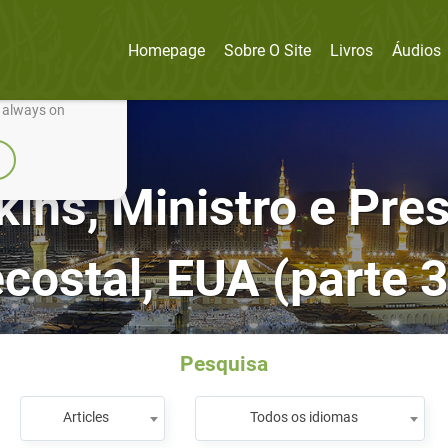
Homepage
Sobre O Site
Livros
Áudios
nually improve it.
e always on
ins, Ministro e Pres
costal, EUA (parte 3
Pesquisa
Articles
Todos os idiomas