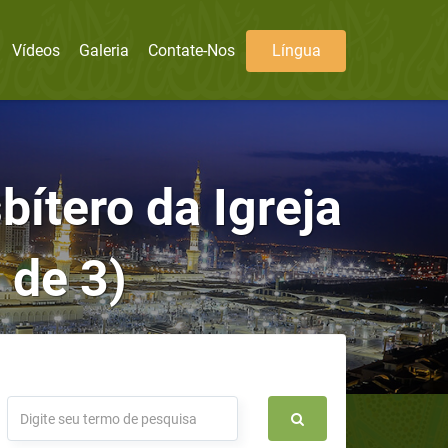
Vídeos
Galeria
Contate-Nos
Língua
bítero da Igreja
 de 3)