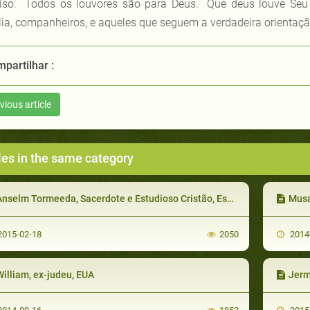
íso. Todos os louvores são para Deus. Que deus louve Seu
lia, companheiros, e aqueles que seguem a verdadeira orientaçã
partilhar :
vious article
les in the same category
nselm Tormeeda, Sacerdote e Estudioso Cristão, Espanha
Musa
015-02-18
2050
2014
illiam, ex-judeu, EUA
Jerm