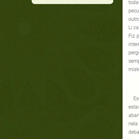
toda
pecu
outr
Li c
Fiz 
inte
perg
semp
mist
Es
esta
aban
nela
deba