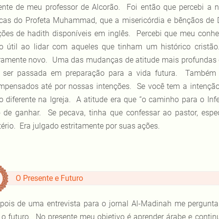
ente de meu professor de Alcorão. Foi então que percebi a n
icas do Profeta Muhammad, que a misericórdia e bênçãos de D
ções de hadith disponíveis em inglês. Percebi que meu conh
o útil ao lidar com aqueles que tinham um histórico crist
iramente novo. Uma das mudanças de atitude mais profundas o
 ser passada em preparação para a vida futura. Também 
mpensados até por nossas intenções. Se você tem a intençã
o diferente na Igreja. A atitude era que “o caminho para o Inf
 de ganhar. Se pecava, tinha que confessar ao pastor, esp
tério. Era julgado estritamente por suas ações.
O Presente e Futuro
pois de uma entrevista para o jornal Al-Madinah me pergunta
 o futuro. No presente meu objetivo é aprender árabe e conti