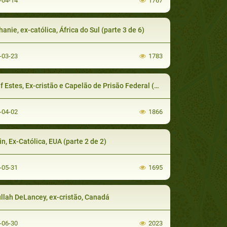
-04-14
1767
anie, ex-católica, África do Sul (parte 3 de 6)
-03-23
1783
Estes, Ex-cristão e Capelão de Prisão Federal (parte 1 de 5)
-04-02
1866
in, Ex-Católica, EUA (parte 2 de 2)
-05-31
1695
llah DeLancey, ex-cristão, Canadá
-06-30
2023