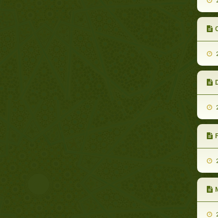
2
C
2
D
2
F
2
2