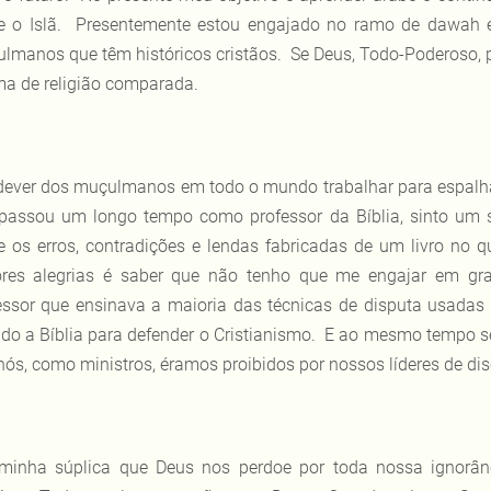
e o Islã. Presentemente estou engajado no ramo de dawah 
lmanos que têm históricos cristãos. Se Deus, Todo-Poderoso, 
ma de religião comparada.
dever dos muçulmanos em todo o mundo trabalhar para espalh
passou um longo tempo como professor da Bíblia, sinto um 
e os erros, contradições e lendas fabricadas de um livro no
res alegrias é saber que não tenho que me engajar em gra
essor que ensinava a maioria das técnicas de disputa usad
do a Bíblia para defender o Cristianismo. E ao mesmo tempo 
nós, como ministros, éramos proibidos por nossos líderes de disc
minha súplica que Deus nos perdoe por toda nossa ignorân