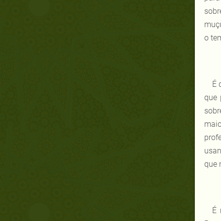
sobr
muçu
o te
É 
que 
sobr
maio
prof
usan
que 
É 