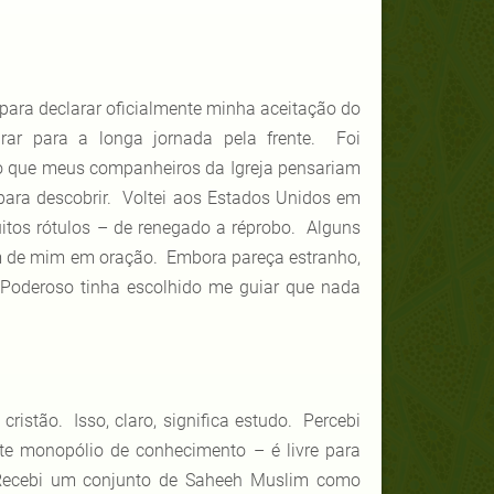
 para declarar oficialmente minha aceitação do
rar para a longa jornada pela frente. Foi
o que meus companheiros da Igreja pensariam
ara descobrir. Voltei aos Estados Unidos em
muitos rótulos – de renegado a réprobo. Alguns
em de mim em oração. Embora pareça estranho,
Poderoso tinha escolhido me guiar que nada
istão. Isso, claro, significa estudo. Percebi
te monopólio de conhecimento – é livre para
 Recebi um conjunto de Saheeh Muslim como