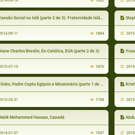
014-09-16
1852
2015
oesão Social no Islã (parte 2 de 3): Fraternidade Islâmica
Steph
014-09-11
1884
2015
iane Charles Breslin, Ex-Católica, EUA (parte 2 de 3)
Yusuf 
015-07-15
1876
2014
ilobo, Padre Copta Egípcio e Missionário (parte 1 de 2)
Krist
015-03-31
1798
2015
Malik Mohammed Hassan, Canadá
Abdu
014-01-07
1937
2015