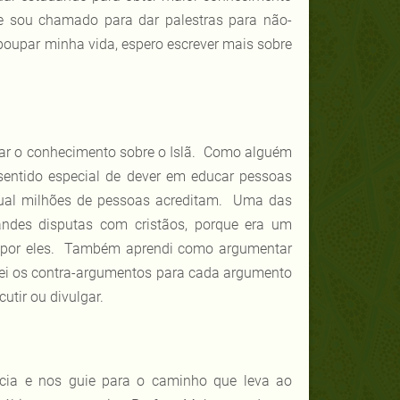
e sou chamado para dar palestras para não-
poupar minha vida, espero escrever mais sobre
ar o conhecimento sobre o Islã. Como alguém
sentido especial de dever em educar pessoas
 qual milhões de pessoas acreditam. Uma das
ndes disputas com cristãos, porque era um
as por eles. Também aprendi como argumentar
sei os contra-argumentos para cada argumento
utir ou divulgar.
cia e nos guie para o caminho que leva ao