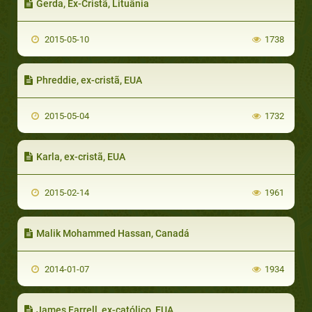
Gerda, Ex-Cristã, Lituânia
2015-05-10
1738
Phreddie, ex-cristã, EUA
2015-05-04
1732
Karla, ex-cristã, EUA
2015-02-14
1961
Malik Mohammed Hassan, Canadá
2014-01-07
1934
James Farrell, ex-católico, EUA