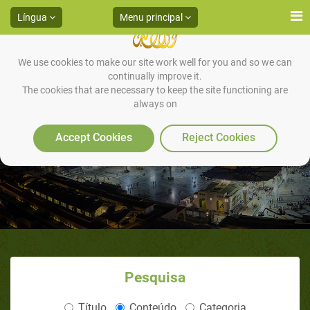
Língua
Menu principal
We use cookies to make our site work well for you and so we can
continually improve it.
The cookies that are necessary to keep the site functioning are
always on
Justin L. Peyton, ex-cristão, EUA
Accept Cookies
Reject Cookies
Pesquisa
Título
Conteúdo
Categoria