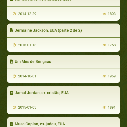
2014-12-29
1803
Jermaine Jackson, EUA (parte 2 de 2)
2015-01-13
1758
Um Mês de Bênçãos
2014-10-01
1969
Jamal Jordan, ex-cristão, EUA
2015-01-05
1891
Musa Caplan, ex-judeu, EUA