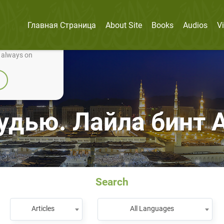
Главная Страница
About Site
Books
Audios
V
nually improve it.
e always on
удью. Лайла бинт 
Search
Articles
All Languages