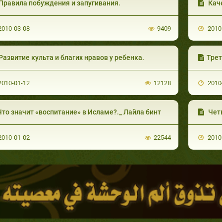
Правила побуждения и запугивания.
Каче
010-03-08
9409
2010
Развитие культа и благих нравов у ребенка.
Трет
010-01-12
12128
2010
Что значит «воспитание» в Исламе?._ Лайла бинт
Четв
010-01-02
22544
2010