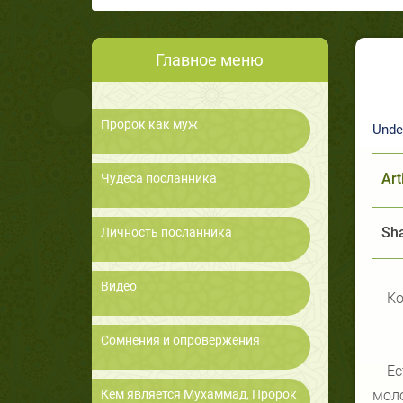
Главное меню
Пророк как муж
Unde
Art
Чудеса посланника
Sha
Личность посланника
Видео
Ко
Сомнения и опровержения
Ес
моло
Кем является Мухаммад, Пророк