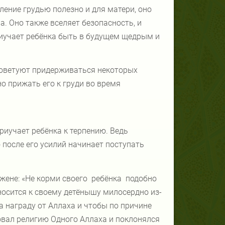
мление грудью полезно и для матери, оно
а. Оно также вселяет безопасность, и
 приучает ребёнка быть в будущем щедрым и
советуют придерживаться некоторых
но прижать его к груди во время
риучает ребёнка к терпению. Ведь
 после его усилий начинает поступать
жене: «Не корми своего
ребёнка
подобно
носится к своему детёнышу милосердно из-
а награду от Аллаха и чтобы по причине
овал религию Одного Аллаха и поклонялся