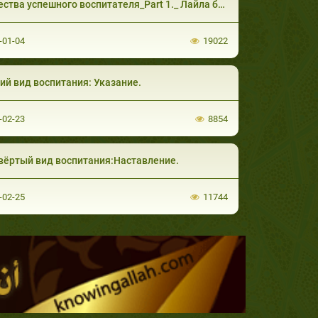
ства успешного воспитателя_Part 1._ Лайла б
-01-04
19022
ий вид воспитания: Указание.
-02-23
8854
ёртый вид воспитания:Наставление.
-02-25
11744