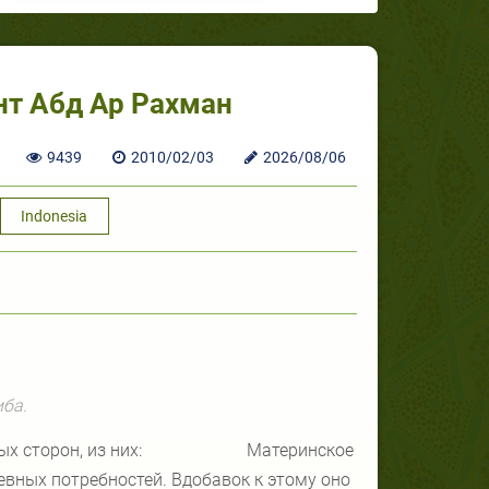
нт Абд Ар Рахман
9439
2010/02/03
2026/08/06
Indonesia
ба.
х сторон, из них:
Материнское
евных потребностей. Вдобавок к этому оно