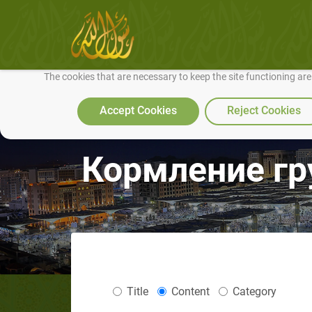
We use cookies to make our site work well for you and so we can conti
The cookies that are necessary to keep the site functioning ar
Accept Cookies
Reject Cookies
Кормление гр
Title
Content
Category