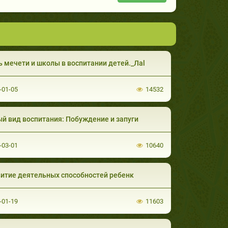
 мечети и школы в воспитании детей._Лаl
-01-05
14532
й вид воспитания: Побуждение и запуги
-03-01
10640
итие деятельных способностей ребенк
-01-19
11603