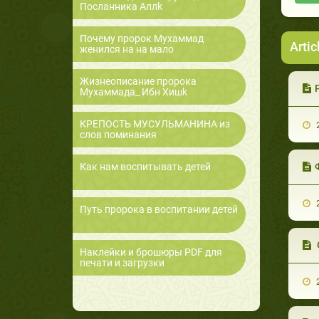
Посланника Аллk
Почему пророк Мухаммад
Artic
женился на на мало
Жизнеописание пророка
Мухаммада_ Ибн Хишk
КРЕПОСТЬ МУСУЛЬМАНИНА из
2
слов поминания
Как нам воспитывать детей
2
Путь пророка в воспитании детей
Наклейки и брошюры PDF для
печати и загрузки
2