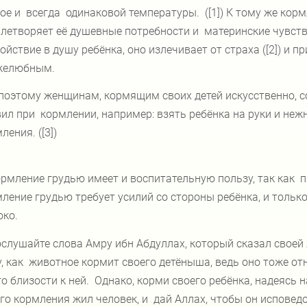
ое и
всегда
одинаковой температуры.
([1]) К тому же кор
летворяет её душевные потребности и
материнские чувств
ойствие в душу ребёнка, оно излечивает от страха ([2]) и
желюбным.
поэтому женщинам, кормящим своих детей искусственно, 
ил при
кормлении, например: взять ребёнка на руки и неж
ления. ([3])
рмление грудью имеет и воспитательную пользу, так как
п
ление грудью требует усилий со стороны ребёнка, и только
око.
слушайте слова Амру ибн Абдуллах, который сказал своей 
, как
животное кормит своего детёныша, ведь оно тоже от
го близости к ней.
Однако, корми своего ребёнка, надеясь н
го кормления жил человек, и
дай Аллах, чтобы он исповед