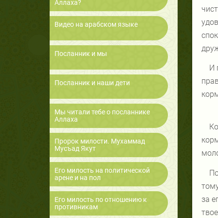
Аллаха?
чист
удов
Видео на арабском языке
спок
дру
Посланник и мы
И 
прав
Посланник и наши дети
корм
Мы читали тебе о посланнике
Аллаха
Ко
корм
Пророк милости. Мухаммад
Мусъад Якут
мол
Его милость на политической
По
арене и на пол
тому
за е
Его милость по отношению к
противникам
твое