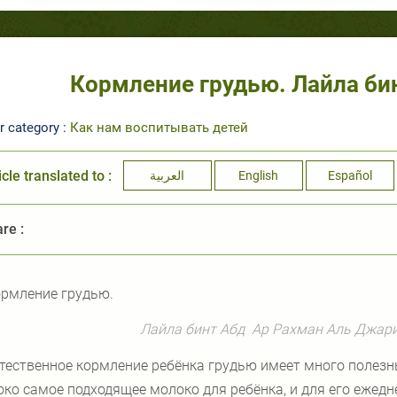
Кормление грудью. Лайла би
r category :
Как нам воспитывать детей
icle translated to :
العربية
English
Español
re :
рмление грудью.
Лайла бинт Абд
Ар Рахман Аль Джари
тественное кормление ребёнка грудью имеет много полезны
ко самое подходящее молоко для ребёнка, и для его ежедн