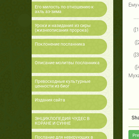
Ему»
Его милость по отношению к
ахль аз-зима
…
Уроки и назидания из сиры
([
(жизнеописания пророка)
([
Поклонение посланника
([
Описание молитвы посланника
(
Муха
Превосходные культурные
ценности из биог
Издания сайта
Sha
ЭНЦИКЛОПЕДИЯ ЧУДЕС В
КОРАНЕ И СУННЕ
Pre
Послание для неверующих в