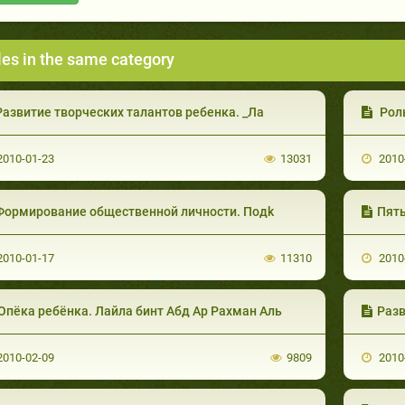
les in the same category
Развитие творческих талантов ребенка. _Ла
Роль
010-01-23
13031
2010
Формирование общественной личности. Подk
Пяты
010-01-17
11310
2010
Опёка ребёнка. Лайла бинт Абд Ар Рахман Аль
Разв
010-02-09
9809
2010