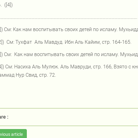
.
([4])
……………………………………………………………………………………………………………………….
1]) См: Как нам воспитывать своих детей по исламу. Мухьид
2])
См: Тухфат
Аль Мавдуд. Ибн Аль Кайим, стр. 164-165.
3]) См:
Как нам воспитывать своих детей по исламу. Мухьи
[4]) См: Насиха Аль Мулюк. Аль Мавруди, стр. 166, Взято с к
ммад Нур Свид, стр. 72.
re :
vious article