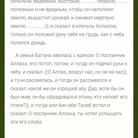
сильным, видимым, быстрым, …………., скорым……….,
полезным и не вредным, чтобы он наполнил
землю, вырастил урожай, и оживил мертвую
землю. …………….)), и сказал: и клянусь Аллахом,
только он положил руку себе на грудь, как с неба
полился дождь.
А семья Батана явилась с криком: О посланник
Аллаха, это потоп, потом, и тогда он поднял руки к
небу, и сказал: ((О Аллах, вокруг нас, но не на нас)),
и тучи рассеялись, и тогда он рассмеялся и
сказал: какой же он хороший абу Дар, если бы он
был жив, он бы обрадовался этому, кто напоет его
стихи?)), и тогда али бин аби Талиб встал и
сказал: О посланник Аллаха, ты хотел услышать
эти его слова: