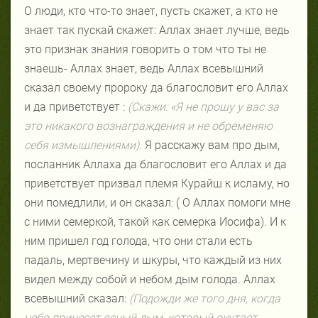
О люди, кто что-то знает, пусть скажет, а кто не
знает так пускай скажет: Аллах знает лучше, ведь
это признак знания говорить о том что ты не
знаешь- Аллах знает, ведь Аллах всевышний
сказал своему пророку да благословит его Аллах
и да приветствует :
(Скажи: «Я не прошу у вас за
это никакого вознаграждения и не обременяю
себя измышлениями).
Я расскажу вам про дым,
посланник Аллаха да благословит его Аллах и да
приветствует призвал племя Курайш к исламу, но
они помедлили, и он сказал: ( О Аллах помоги мне
с ними семеркой, такой как семерка Иосифа). И к
ним пришел год голода, что они стали есть
падаль, мертвечину и шкуры, что каждый из них
видел между собой и небом дым голода. Аллах
всевышний сказал:
(Подожди же того дня, когда
небо принесет ясный дым, который окутает