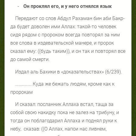
-
Он проклял его, и у него отнялся язык
Передают со слов Абдул Рахаман бин аби Бакр-
да будет доволен ими Аллах: такой-то человек
сидя рядом с пророком всегда повторял за ним
все слова в издевательской манере, и пророк
сказал ему: ((будь таким)), и он так и повторял все
до самой смерти.
Издал аль Бахики в «доказательствах» (6/239).
……………..Куда же бежать людям, кроме как к
пророкам
И сказал: посланник Аллаха встал, таща за
собой свою накидку пока не залез на трибуну, и
тогда он поблагодарил Аллаха и поднял руки к
небу,
сказав: ((О Аллах, напои нас ливнем,