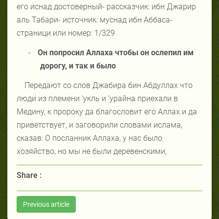
его иснад достоверный- рассказчик: ибн Джарир
аль Табари- источник: муснад ибн Аббаса-
страници или номер: 1/329
-
Он попросил Аллаха чтобы он ослепил им
дорогу, и так и было
Передают со слов Джабира бин Абдуллах что
люди из племени ‘укль и ‘урайна приехали в
Медину, к пророку да благословит его Аллах и да
приветствует, и заговорили словами ислама,
сказав: О посланник Аллаха, у нас было
хозяйство, но мы не были деревенскими,
Share :
Previous article