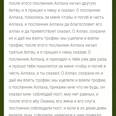
после этого посланник Аллаха начал другую
битву, и я пришел к нему и сказал: О посланник
Аллаха, помолись за меня чтобы я погиб в честь
Аллаха, и посланник Аллаха да благословит его
аллах и да приветствует сказал, О Аллах, сохрани
их и дай им взять трофеи, мы уцелели и взяли
трофеи, после этого посланник Аллаха начал
третью битву, и я пришел к нему сказав: О
посланник Аллаха, я приходил к тебе уже два раза,
и просил тебя помолится за меня чтобы я погиб в
честь Аллаха, и ты сказал, О Аллах, сохрани их и
дай им взять трофеи, мы уцелели и взяли трофеи,
о посланник Аллаха, прикажи мне что ни будь, он
сказал мне- соблюдай пост, ему нет равных, и
после этого абу Омама, его жена и его слуга
постоянно соблюдали пост, и если в их доме днем
видели дым, говорили- наверное к ним приехал