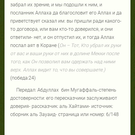
забрал их зрение, и мы подошли к ним, и
посланник Аллаха да благословит его Аллах и да
приветствует сказал им: вы пришли ради какого-
то договора, или вам кто-то доверился, и они
ответили- нет, и он отпустил их, и тогда Аллах
послал аят в Коране (
Он – Тот, Кто убрал их руки
от вас и ваши руки от них в долине Мекки после
того, как Он позволил вам одержать над ними
верх. Аллах видит то, что вы совершаете.)
(победа:24)
Передал: Абдуллах
бин Мугаффаль-степень
достоверности: его пересказчики заслуживают
доверия- рассказчик: аль Хайтами- источник:
сборник аль Зауаид- страница или номер: 6/148