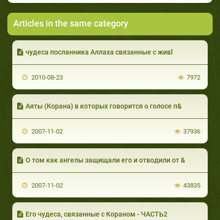
Articles in the same category
чудеса посланника Аллаха связанные с живl
2010-08-23
7972
Аяты (Корана) в которых говорится о голосе п&
2007-11-02
37936
О том как ангелы защищали его и отводили от &
2007-11-02
43835
Его чудеса, связанные с Кораном - ЧАСТЬ2