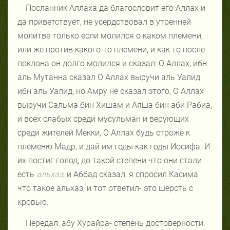
Посланник Аллаха да благословит его Аллах и
да приветствует, не усердствовал в утренней
молитве только если молился о каком племени,
или же против какого-то племени, и как то после
поклона он долго молился и сказал: О Аллах, ибн
аль Мутанна сказал О Аллах выручи аль Уалид
ибн аль Уалид, но Амру не сказал этого, О Аллах
выручи Сальма бин Хишам и Аяша бин аби Рабиа,
и всех слабых среди мусульман и верующих
среди жителей Мекки, О Аллах будь строже к
племеню Мадр, и дай им годы как годы Иосифа. И
их постиг голод, до такой степени что они стали
есть
альхаз
, и Аббад сказал, я спросил Касима
что такое альхаз, и тот ответил- это шерсть с
кровью.
Передал: абу Хурайра- степень достоверности: