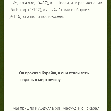
Издал Ахмед (4/87), аль Нисаи, и
в разъяснении
ибн Катир (4/192), и аль Хайтами в сборнике
(9/116), его люди достоверны.
-
Он проклял Курайш, и они стали есть
падаль и мертвечину
Мы пришли к Абдулла бин Масууд, и он сказал: