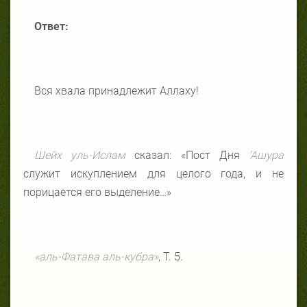
Ответ:
Вся хвала принадлежит Аллаху!
Шейх уль-Ислам
сказал: «Пост Дня
‘Ашура
служит искуплением для целого года, и не
порицается его выделение…»
«аль-Фатава аль-кубра»
, Т. 5.