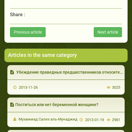
Share :
Previous article
Next article
Articles in the same category
Убеждение праведных предшественников относительно Благородного Корана.
2013-11-26
3025
Поститься или нет беременной женщине?
Мухаммад Салих аль-Мунаджид
2013-01-19
2981