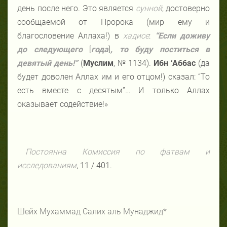
день после него. Это является
сунной
, достоверно
сообщаемой от Пророка (мир ему и
благословение Аллаха!) в
хадисе
:
“Если доживу
до следующего
[
года
]
, то буду поститься в
девятый день!”
(
Муслим
, № 1134).
Ибн ‘Аббас
(да
будет доволен Аллах им и его отцом!) сказал: “То
есть вместе с десятым”… И только Аллах
оказывает содействие!»
Постоянна Комиссия по фатвам и
исследованиям
, 11 / 401.
Шейх Мухаммад Салих аль Мунаджид*