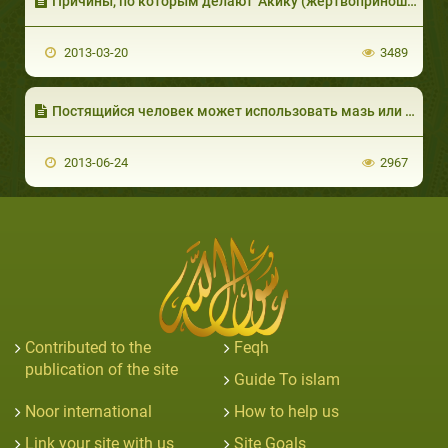
Причины, по которым делают ‘Акику (жертвоприношение за новорожденного)
2013-03-20
3489
Постящийся человек может использовать мазь или крем от геморроя
2013-06-24
2967
Contributed to the
Feqh
publication of the site
Guide To islam
Noor international
How to help us
Link your site with us
Site Goals