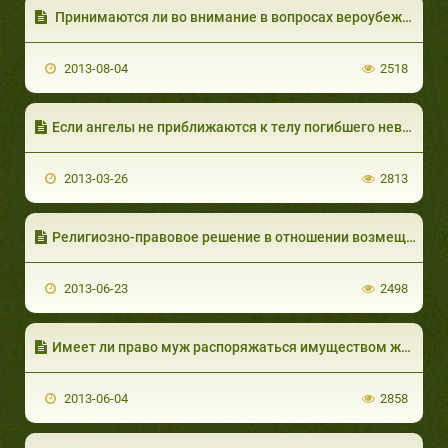
Принимаются ли во внимание в вопросах вероубеждения хадисы аль-ахад?
2013-08-04
2518
Если ангелы не приближаются к телу погибшего неверующего, то, как он будет спрошен в могиле?
2013-03-26
2813
Религиозно-правовое решение в отношении возмещения поста за умершего человека, если он нарушил пост по уважительной причине или без нее
2013-06-23
2498
Имеет ли право муж распоряжаться имуществом жены?
2013-06-04
2858