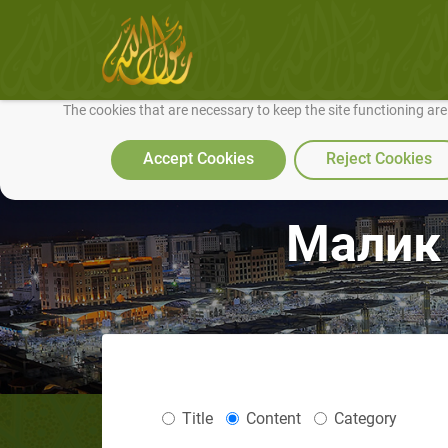
We use cookies to make our site work well for you and so we can conti
The cookies that are necessary to keep the site functioning ar
Accept Cookies
Reject Cookies
Малик
Title
Content
Category