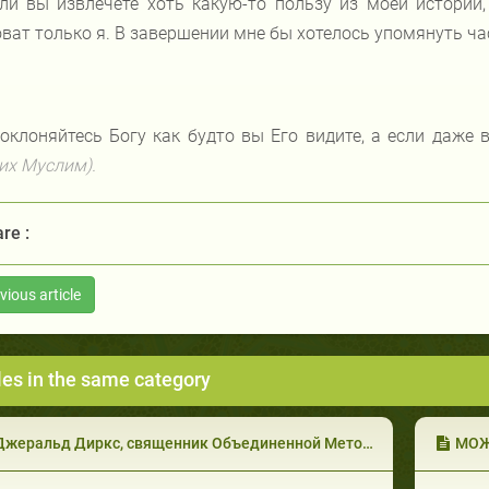
ли вы извлечете хоть какую-то пользу из моей истории
ват только я. В завершении мне бы хотелось упомянуть ча
оклоняйтесь Богу как будто вы Его видите, а если даже в
их Муслим).
re :
vious article
les in the same category
жеральд Диркс, священник Объединенной Методистской Церкви, США (часть 1 из 4)
МОЖ