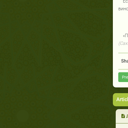
Ес
вино
«П
(Сах
Sha
Pre
Artic
Д