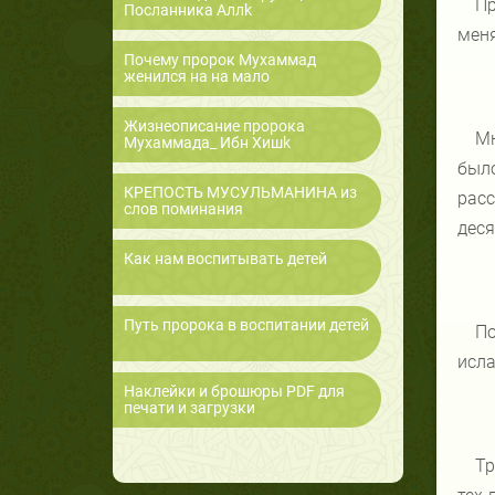
Пр
Посланника Аллk
меня
Почему пророк Мухаммад
женился на на мало
Жизнеописание пророка
Мн
Мухаммада_ Ибн Хишk
было
КРЕПОСТЬ МУСУЛЬМАНИНА из
расс
слов поминания
деся
Как нам воспитывать детей
Путь пророка в воспитании детей
По
исла
Наклейки и брошюры PDF для
печати и загрузки
Тр