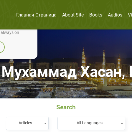
Главная Страница
About Site
Books
Audios
V
nually improve it.
e always on
 Мухаммад Хасан, 
Search
Articles
All Languages