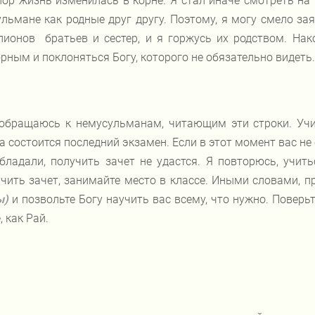
пор жизнь изменилась в корне. Я стал иначе смотреть на 
льмане как родные друг другу. Поэтому, я могу смело зая
ионов братьев и сестер, и я горжусь их родством. Нако
рным и поклоняться Богу, которого не обязательно видеть.
обращаюсь к немусульманам, читающим эти строки. Учит
а состоится последний экзамен. Если в этот момент вас не
бладали, получить зачет не удастся. Я повторюсь, учит
чить зачет, занимайте место в классе. Иными словами, п
ы)
и позвольте Богу научить вас всему, что нужно. Поверьт
, как Рай.