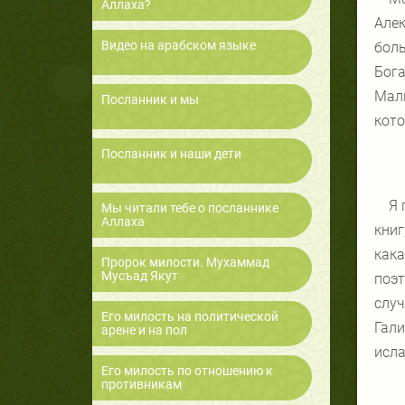
Аллаха?
Але
Видео на арабском языке
боль
Бога
Мал
Посланник и мы
кото
Посланник и наши дети
Я 
Мы читали тебе о посланнике
Аллаха
кни
кака
Пророк милости. Мухаммад
Мусъад Якут
поэт
слу
Его милость на политической
Гали
арене и на пол
исла
Его милость по отношению к
противникам