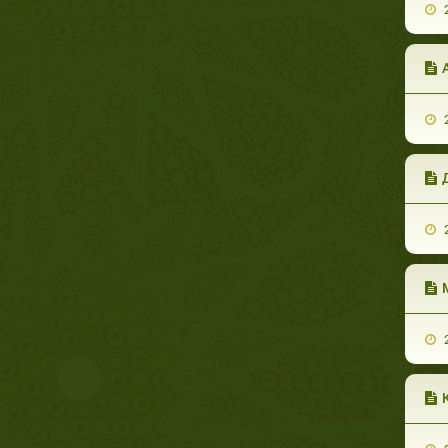
2
А
2
Д
2
2