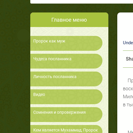
Главное меню
Пророк как муж
Unde
Sha
Чудеса посланника
Личность посланника
Пр
вос
Видео
Мило
в ты
Сомнения и опровержения
Кем является Мухаммад, Пророк
Ме