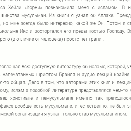
кса Хейли «Корни» познакомила меня с исламом. В н
шинства мусульман. Из книги я узнал об Аллахе. Прежд
, но мне всегда было интересно, какой же Он. Потом я 
ькольме Икс и восторгался его преданностью Господу.
рого (в отличие от человека) просто нет грани..
поглощал всю доступную литературу об исламе, которой, ув
г, напечатанных шрифтом Брайля и аудио лекций крайне
я-то общая. Дело в том, что авторами этих книг и лекц
ому, ислам в подобной литературе представлялся чем-то
чаев христиане и немусульмане именно так преподнося
факсе вообще есть мусульмане, и, естественно, не был 
мской организации я узнал, только став мусульманином.