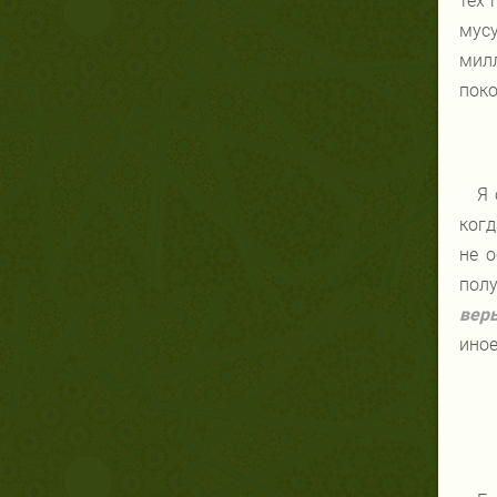
тех 
мусу
милл
поко
Я 
когд
не о
полу
вер
иное