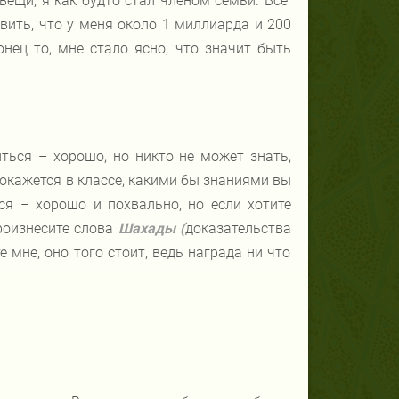
вещи, я как будто стал членом семьи. Все
вить, что у меня около 1 миллиарда и 200
нец то, мне стало ясно, что значит быть
ься – хорошо, но никто не может знать,
 окажется в классе, какими бы знаниями вы
ься – хорошо и похвально, но если хотите
роизнесите слова
Шахады (
доказательства
е мне, оно того стоит, ведь награда ни что