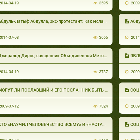
014-04-19
3595
2009
бдуль-Латыф Абдулла, экс-протестант: Как Ислам изменил мою жизнь
Абдул
014-07-08
3665
2014
жеральд Диркс, священник Объединенной Методической Церкви, США (часть 2 из 4)
ЯВЛЯ
014-04-19
3737
2009
МОГУТ ЛИ ПОСЛАВШИЙ И ЕГО ПОСЛАННИК БЫТЬ ОД
СОЦ
009-07-12
7324
2009
КТО «НАУЧИЛ ЧЕЛОВЕЧЕСТВО ВСЕМУ» И «НАСТАВИЛ &
СОЦ