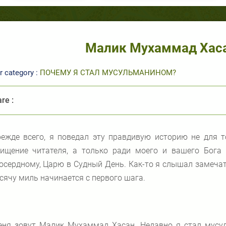
Малик Мухаммад Хаса
r category :
ПОЧЕМУ Я СТАЛ МУСУЛЬМАНИНОМ?
re :
ежде всего, я поведал эту правдивую историю не для т
хищение читателя, а только ради моего и вашего Бога 
сердному, Царю в Судный День. Как-то я слышал замечат
сячу миль начинается с первого шага.
ня зовут Малик Мухаммад Хасан. Недавно я стал мусул