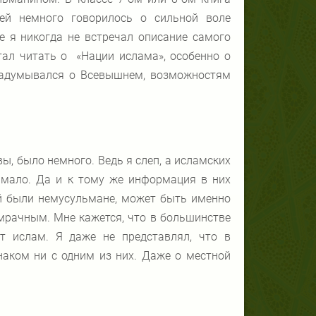
ей немного говорилось о сильной воле
е я никогда не встречал описание самого
стал читать о «Нации ислама», особенно о
 Задумывался о Всевышнем, возможностям
ы, было немного. Ведь я слеп, а исламских
 мало. Да и к тому же информация в них
ий были немусульмане, может быть именно
 мрачным. Мне кажется, что в большинстве
т ислам. Я даже не представлял, что в
знаком ни с одним из них. Даже о местной