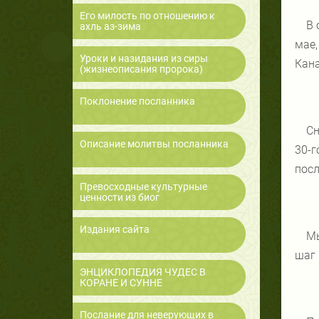
Его милость по отношению к
В 
ахль аз-зима
мае,
Уроки и назидания из сиры
Кана
(жизнеописания пророка)
Поклонение посланника
Сн
Описание молитвы посланника
30-г
посл
Превосходные культурные
ценности из биог
Издания сайта
Мы
шаг 
ЭНЦИКЛОПЕДИЯ ЧУДЕС В
КОРАНЕ И СУННЕ
Послание для неверующих в