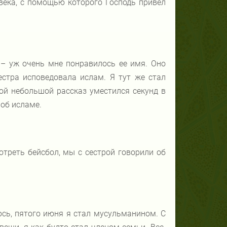
века, с помощью которого Господь привел
 – уж очень мне понравилось ее имя. Оно
естра исповедовала ислам. Я тут же стал
Мой небольшой рассказ уместился секунд в
 об исламе.
отреть бейсбол, мы с сестрой говорили об
юсь, пятого июня я стал мусульманином. С