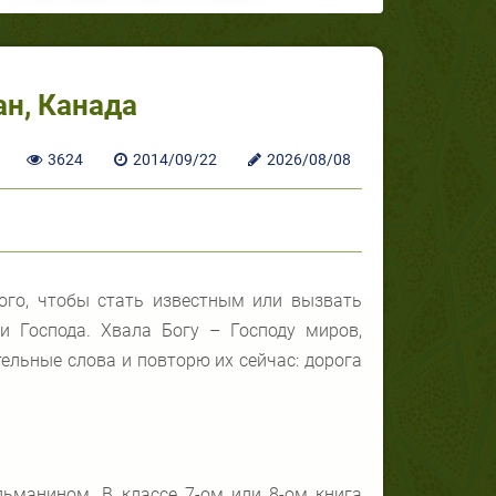
н, Канада
3624
2014/09/22
2026/08/08
ого, чтобы стать известным или вызвать
и Господа. Хвала Богу – Господу миров,
ельные слова и повторю их сейчас: дорога
ьманином. В классе 7-ом или 8-ом книга