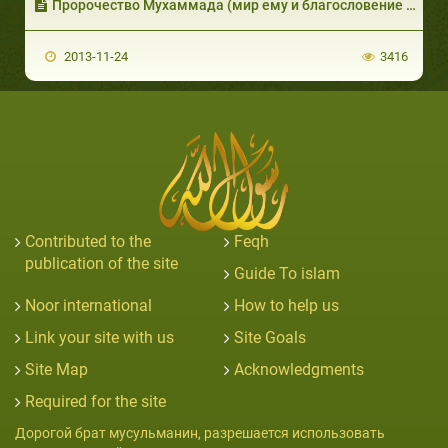
Пророчество Мухаммада (мир ему и благословение Аллаха): Кто назовет его лжецом? (часть 2 из 3)
2013-11-24
3416
Contributed to the
Feqh
publication of the site
Guide To islam
Noor international
How to help us
Link your site with us
Site Goals
Site Map
Acknowledgments
Required for the site
Дорогой брат мусульманин, разрешается использовать