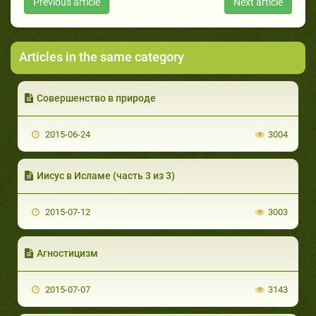
Previous article
Next article
Articles in the same category
Совершенство в природе
2015-06-24
3004
Иисус в Исламе (часть 3 из 3)
2015-07-12
3003
Агностицизм
2015-07-07
3143