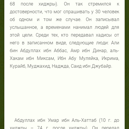
68 после хиджры). Он так стремился к
достоверности, что мог спрашивать у 30 человек
об одном и том же случае. Он записывал
услышанное, а временами нанимал людей для
этой цели. Среди тех, кто передавал хадисы от
него в записанном виде, следующие люди: Али
бин Абдуллах ибн Аббас, Амр ибн Динар, аль-
Хакам ибн Миксам, Ибн Абу Муляйка, Икрима,
Курайб, Муджахид, Наджда, Саид ибн Джубайр.
Абдуллах ибн Умар ибн Аль-Хаттаб (10 г. до
хиджры – 74 г. после хиджры). Он передал