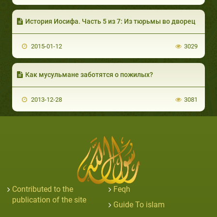
История Иосифа. Часть 5 из 7: Из тюрьмы во дворец
2015-01-12
3029
Как мусульмане заботятся о пожилых?
2013-12-28
3081
Contributed to the
Feqh
publication of the site
Guide To islam