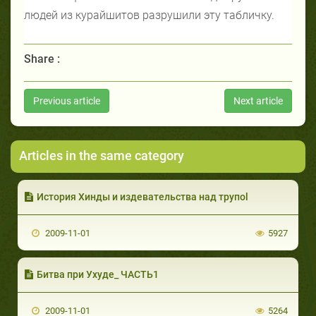
людей из курайшитов разрушили эту табличку.
Share :
Previous article
Next article
Articles in the same category
История Хинды и издевательства над трупоl
2009-11-01
5927
Битва при Ухуде_ ЧАСТЬ1
2009-11-01
5264