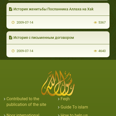
История женитьбы Посланника Аллаха на Хаk
2009-07-14
5367
История с письменным договором
2009-07-14
4640
Contributed to the
Feqh
publication of the site
Guide To islam
Noor international
How to help us