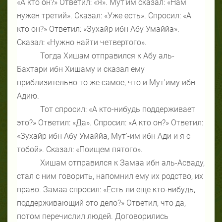
«А кто он?» Ответил: «Я». Мут'им сказал: «Нам
нужен третий». Сказал: «Уже есть». Спросил: «А
кто он?» Ответил: «Зухайр ибн Абу Умаййа».
Сказал: «Нужно найти четвертого».
Тогда Хишам отправился к Абу аль-
Бахтари ибн Хишаму и сказал ему
приблизительно то же самое, что и Мут'иму ибн
Адию.
Тот спросил: «А кто-нибудь поддерживает
это?» Ответил: «Да». Спросил: «А кто он?» Ответил:
«Зухайр ибн Абу Умаййа, Мут'-им ибн Ади и я с
тобой». Сказал: «Поищем пятого».
Хишам отправился к Замаа ибн аль-Асваду,
стал с ним говорить, напомнил ему их родство, их
право. Замаа спросил: «Есть ли еще кто-нибудь,
поддерживающий это дело?» Ответил, что да,
потом перечислил людей. Договорились