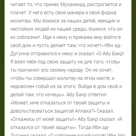
читает то, что принес Мухаммад, растрогается и
плачет. У него есть своя манера и своя форма
молитвы. Мы боимся за наших детей, женщин и
нестойких людей из нашей среды, боимся, что он
их соблазнит. Иди к нему и прикажи ему войти в
свой дом и пусть делает там, что хочет!» Ибн ад-
Дугунна отправился к нему и сказал: «О Абу Бакр!
Я взял тебя под свою защиту не для того, чтобы
ты причинял зло своему народу. Он не хочет,
чтобы ты совершал молитву на этом месте, и
недоволен тобой из-за этого. Войди в дом свой и
делай там, что хочешь». Абу Бакр ответил:
«Может, мне отказаться от твоей защиты и
довольствоваться защитой Аллаха?» Сказал:
«Откажись от моей защиты!» Абу Бакр сказал: «Я
отказался от твоей защиты». Тогда Ибн ад-
Дугунна сказал: «О собрание курайшитов! Ибн Абу