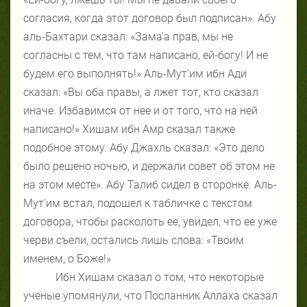
согласия, когда этот договор был подписан». Абу
аль-Бахтари сказал: «Зама'а прав, мы не
согласны с тем, что там написано, ей-богу! И не
будем его выполнять!» Аль-Мут'им ибн Ади
сказал: «Вы оба правы, а лжет тот, кто сказал
иначе. Избавимся от нее и от того, что на ней
написано!» Хишам ибн Амр сказал также
подобное этому. Абу Джахль сказал: «Это дело
было решено ночью, и держали совет об этом не
на этом месте». Абу Талиб сидел в сторонке. Аль-
Мут'им встал, подошел к табличке с текстом
договора, чтобы расколоть ее, увидел, что ее уже
черви съели, остались лишь слова: «Твоим
именем, о Боже!»
Ибн Хишам сказал о том, что некоторые
ученые упомянули, что Посланник Аллаха сказал