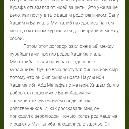
Кухафа отказался от моей защиты. Это уже ваше
дело, как поступить с вашим родственником. Бану
Хашим и Бану аль-Мутталиб находились на том
месте, о котором курайшиты договорились между
собой».
Потом этот договор, заключенный между
курайшитами против родов Хашима и аль-
Мутталиба, стали нарушать отдельные
курайшиты. Лучше всех поступал Хишам ибн Амр,
потому что он был сыном брата Наулы ибн
Хашима ибн Абд Манафа по матери. Хишам был в
добрых отношениях с Бану Хашимом,
пользовался уважением среди своих
родственников. И, как рассказали мне, он
приходил с верблюдом, ночью, когда род Хашима
и род аль-Мутталиба находились в ущелье. Он