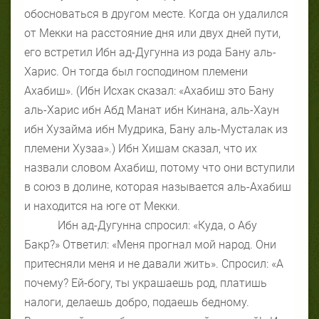
обосноваться в другом месте. Когда он удалился
от Мекки на расстояние дня или двух дней пути,
его встретил Ибн ад-Дугунна из рода Бану аль-
Харис. Он тогда был господином племени
Ахабиш». (Ибн Исхак сказал: «Ахабиш это Бану
аль-Харис ибн Абд Манат ибн Кинана, аль-Хаун
ибн Хузайма ибн Мудрика, Бану аль-Мусталак из
племени Хузаа».) Ибн Хишам сказал, что их
назвали словом Ахабиш, потому что они вступили
в союз в долине, которая называется аль-Ахабиш
и находится на юге от Мекки.
Ибн ад-Дугунна спросил: «Куда, о Абу
Бакр?» Ответил: «Меня прогнал мой народ. Они
притесняли меня и не давали жить». Спросил: «А
почему? Ей-богу, ты украшаешь род, платишь
налоги, делаешь добро, подаешь бедному.