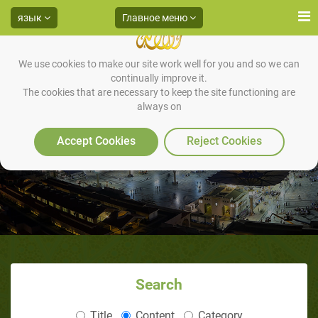
язык
Главное меню
We use cookies to make our site work well for you and so we can
continually improve it.
The cookies that are necessary to keep the site functioning are
always on
Нарушение договора
Accept Cookies
Reject Cookies
Search
Title
Content
Category