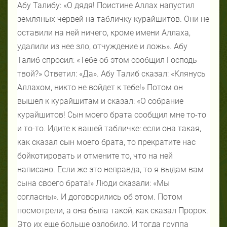
Абу Талибу: «О дядя! Поистине Аллах напустил
земляных червей на табличку курайшитов. Они не
оставили на ней ничего, кроме имени Аллаха,
удалили из нее зло, отчуждение и ложь». Абу
Талиб спросил: «Тебе об этом сообщил Господь
твой?» Ответил: «Да». Абу Талиб сказал: «Клянусь
Аллахом, никто не войдет к тебе!» Потом он
вышел к курайшитам и сказал: «О собрание
курайшитов! Сын моего брата сообщил мне то-то
и то-то. Идите к вашей табличке: если она такая,
как сказал сын моего брата, то прекратите нас
бойкотировать и отмените то, что на ней
написано. Если же это неправда, то я выдам вам
сына своего брата!» Люди сказали: «Мы
согласны». И договорились об этом. Потом
посмотрели, а она была такой, как сказал Пророк.
Это их еще больше озлобило. И тогда группа