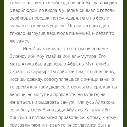
тяжело нагружал верблюда пищей. Когда доходил
с верблюдом до входа в ущелье, снимал с головы
верблюда поводок, потом ударял его по боку и
пускал его к ним в ущелье. Потом он приходил,
тяжело нагрузив верблюда пшеницей, и делал то
же самое.
Ибн Исхак сказал, что потом он пошел к
Зухейру ибн Абу Умаййа ибн аль-Мугира. Его
мать Атика была дочерью Абд аль-Мутталиба.
Сказал: «О Зухейр! Ты доволен тем, что ешь пищу,
носишь одежду, совокупляешься с женщинами, в
то время как твои дяди со стороны матери, как ты
знаешь, не могут ни продавать, ни купить, ни
жениться, ни выдавать замуж. Клянусь Аллахом,
если бы у меня были дяди Абу аль-Хакама Ибн
Хишама и потом меня призвали бы к тому, к чему
призвали тебя, я ни за что не согласился бы на