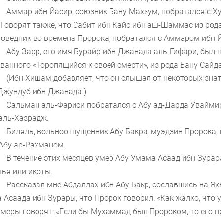
Аммар ибн Йасир, союзник Бану Махзум, побратался с Х
 Говорят также, что Сабит ибн Кайс ибн аш-Шаммас из род
оведник во времена Пророка, побратался с Аммаром ибн 
Абу Зарр, его имя Бурайр ибн Джанада аль-Гифари, был
ванного «Торопящийся к своей смерти», из рода Бану Сайд
(Ибн Хишам добавляет, что он слышал от некоторых знат
Джундуб ибн Джанада.)
Сальман аль-Фариси побратался с Абу ад-Дарда Уваймир
аль-Хазрадж.
Биляль, вольноотпущенник Абу Бакра, муэдзин Пророка,
Абу ар-Рахманом.
В течение этих месяцев умер Абу Умама Асаад ибн Зурара
ья или икоты.
Рассказал мне Абдаллах ибн Абу Бакр, сославшись на Ях
 Асаада ибн Зурары, что Пророк говорил: «Как жалко, что 
меры говорят: «Если бы Мухаммад был Пророком, то его пр