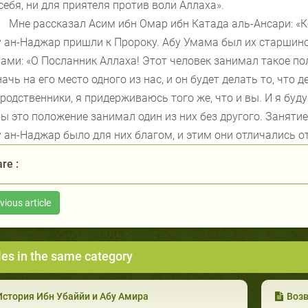
себя, ни для приятеля против воли Аллаха».
Мне рассказал Асим ибн Омар ибн Катада аль-Ансари: «К
 ан-Наджар пришли к Пророку. Абу Умама был их старшино
ами: «О Посланник Аллаха! Этот человек занимал такое по
ачь на его место одного из нас, и он будет делать то, что 
родственники, я придерживаюсь того же, что и вы. И я буд
ы это положение занимал один из них без другого. Занят
 ан-Наджар было для них благом, и этим они отличались от
re :
vious article
les in the same category
История Ибн Убаййи и Абу Амира
Воз