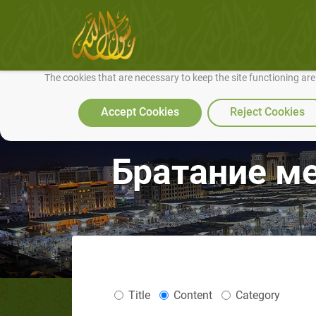
We use cookies to make our site work well for you and so we can conti
The cookies that are necessary to keep the site functioning ar
Accept Cookies
Reject Cookies
Братание м
Title
Content
Category