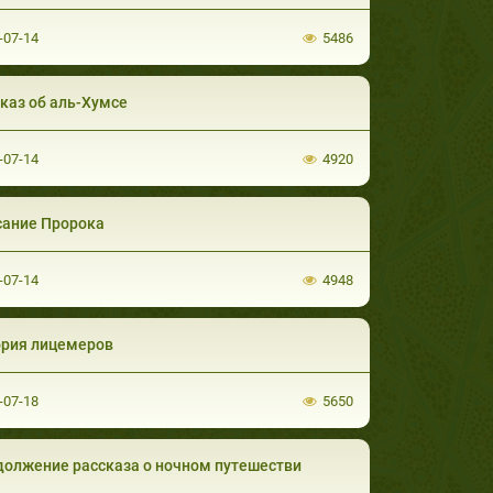
-07-14
5486
каз об аль-Хумсе
-07-14
4920
сание Пророка
-07-14
4948
ория лицемеров
-07-18
5650
олжение рассказа о ночном путешестви