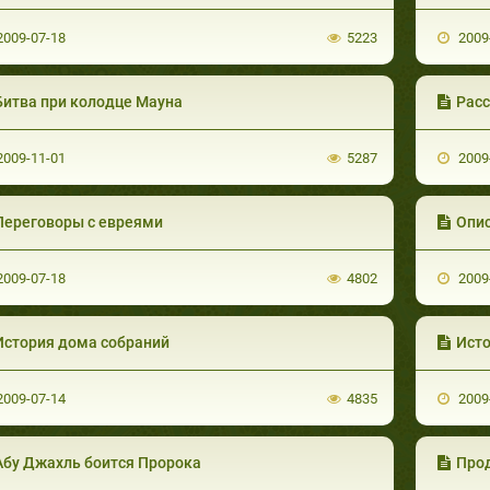
009-07-18
5223
2009
Битва при колодце Мауна
Расс
009-11-01
5287
2009
Переговоры с евреями
Опи
009-07-18
4802
2009
История дома собраний
Ист
009-07-14
4835
2009
Абу Джахль боится Пророка
Прод