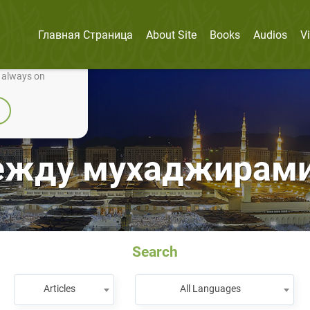
Главная Страница
About Site
Books
Audios
V
nually improve it.
e always on
ежду мухаджирами
Search
Articles
All Languages