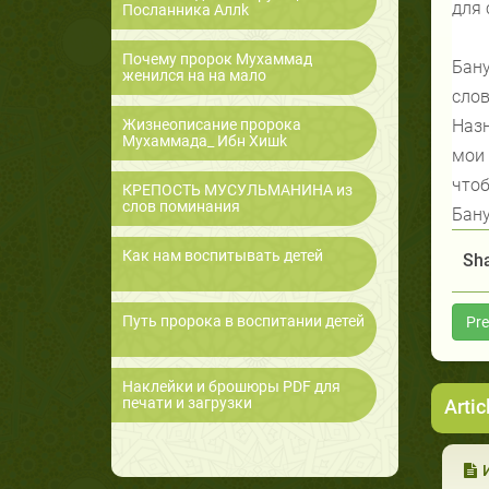
для 
Посланника Аллk
Почему пророк Мухаммад
Бану
женился на на мало
слов
Жизнеописание пророка
Назн
Мухаммада_ Ибн Хишk
мои 
чтоб
КРЕПОСТЬ МУСУЛЬМАНИНА из
слов поминания
Бану
Как нам воспитывать детей
Sha
Путь пророка в воспитании детей
Pre
Наклейки и брошюры PDF для
печати и загрузки
Artic