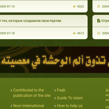
009-07-14
5022
2009
О тех, которые создавали свои партии
Отря
009-07-18
4513
2009
Contributed to the
Feqh
Д
и
publication of the site
Guide To islam
н
Noor international
How to help us
Hi