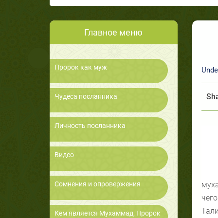
Главное меню
Пророк как муж
Unde
Sha
Чудеса посланника
Личность посланника
Видео
Сомнения и опровержения
муха
чего
Тали
Кем является Мухаммад, Пророк