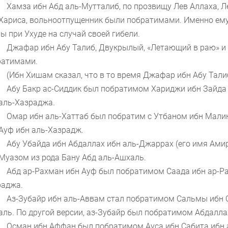
Хамза ибн Абд аль-Мутталиб, по прозвищу Лев Аллаха, Л
Хариса, вольноотпущенник были побратимами. Именно ему
ы при Ухуде на случай своей гибели.
Джафар ибн Абу Талиб, Двукрылый, «Летающий в раю» и
ратимами.
(Ибн Хишам сказал, что в то время Джафар ибн Абу Тали
Абу Бакр ас-Сиддик был побратимом Хариджи ибн Зайда и
аль-Хазраджа.
Омар ибн аль-Хаттаб был побратим с Утбаном ибн Малик
Ауф ибн аль-Хазрадж.
Абу Убайда ибн Абдаллах ибн аль-Джаррах (его имя Ами
Муазом из рода Бану Абд аль-Ашхаль.
Абд ар-Рахман ибн Ауф был побратимом Саада ибн ар-Раб
раджа.
Аз-Зубайр ибн аль-Аввам стал побратимом Сальмы ибн С
ль. По другой версии, аз-Зубайр был побратимом Абдалла
Осман ибн Аффан был побратимом Ауса ибн Сабита ибн 