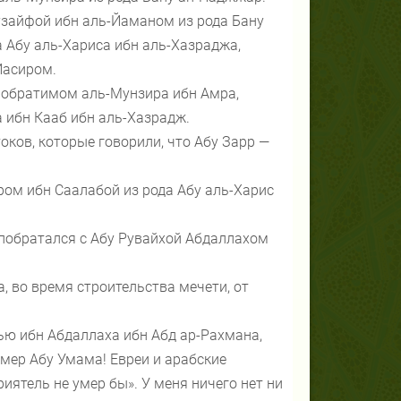
узайфой ибн аль-Йаманом из рода Бану
а Абу аль-Хариса ибн аль-Хазраджа,
Йасиром.
 побратимом аль-Мунзира ибн Амра,
а ибн Кааб ибн аль-Хазрадж.
оков, которые говорили, что Абу Зарр —
ом ибн Саалабой из рода Абу аль-Харис
 побратался с Абу Рувайхой Абдаллахом
, во время строительства мечети, от
ью ибн Абдаллаха ибн Абд ар-Рахмана,
умер Абу Умама! Евреи и арабские
иятель не умер бы». У меня ничего нет ни