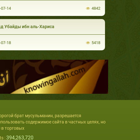
-07-14
4842
д Убайды ибн аль-Хариса
-07-18
5418
орогой брат мусульманин, разрешается
спользовать содержимое сайта в частных целях, но
е в торговых
394,263,720
ts :