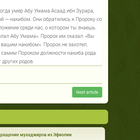
огда умер Абу Умама Асаад ибн Зурара,
й — накибом. Они обратились к Пророку со
ложение среди нас, о котором ты знаешь.
делал Абу Умама». Пророк им сказал: «Вы
у вашим накибом». Пророк не захотел,
ие самим Пороком должности накиба рода
 других родов.
Next article
вращение мухаджиров из Эфиопии