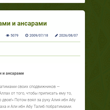
ами и ансарами
5079
2009/07/18
2026/08/07
 и ансарами
братимами своих сподвижников —
Аллах от того, чтобы приписать ему то,
 двое!» Потом взял за руку Алия ибн Абу
лаха и Али ибн Абу Талиб побратимами.