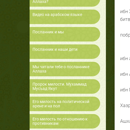
Аллаха?
ибн 
Видео на арабском языке
битв
Посланник и мы
поб
Посланник и наши дети
ибн 
Мы читали тебе о посланнике
Аллаха
ибн 
Пророк милости. Мухаммад
Мусъад Якут
ибн 
Его милость на политической
Хаз
арене и на пол
Его милость по отношению к
Ашха
противникам