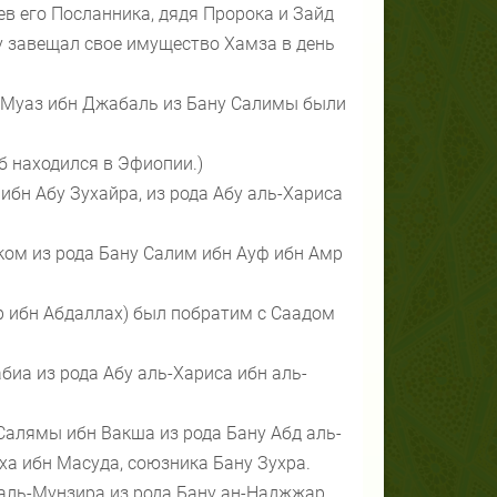
ев его Посланника, дядя Пророка и Зайд
 завещал свое имущество Хамза в день
 Муаз ибн Джабаль из Бану Салимы были
б находился в Эфиопии.)
бн Абу Зухайра, из рода Абу аль-Хариса
ом из рода Бану Салим ибн Ауф ибн Амр
р ибн Абдаллах) был побратим с Саадом
иа из рода Абу аль-Хариса ибн аль-
алямы ибн Вакша из рода Бану Абд аль-
ха ибн Масуда, союзника Бану Зухра.
аль-Мунзира из рода Бану ан-Наджжар.