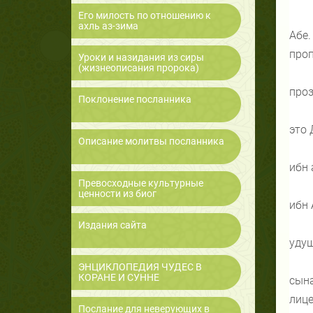
Его милость по отношению к
ахль аз-зима
Абе.
проп
Уроки и назидания из сиры
(жизнеописания пророка)
проз
Поклонение посланника
это 
Описание молитвы посланника
ибн 
Превосходные культурные
ценности из биог
ибн 
Издания сайта
удуш
ЭНЦИКЛОПЕДИЯ ЧУДЕС В
КОРАНЕ И СУННЕ
сына
лице
Послание для неверующих в