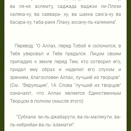
ва ля-кя аслямту, саджада ваджхи ли-Ллязи
халяка-ху, ва саввара- ху, ва шакка сам'а-ху ва
басара-ху, таба-ракя Ллаху, ахсану-ль-халикина".
Перевод: "О Аллах, перед Тобой я склонился, в
Тебя уверовал и Тебе предался. Лицом своим
припадаю к земле перед Тем, кто сотворил его,
придал ему образ и наделил его слухом и
зрением, благословен Аллах, лучший из творцов".
(См.: "Верующие", 14. Слова "лучший из творцов"
означают, что Аллах является Единственным
Творцом в полном смысле этого)
"Субхана зи-ль-джабарути, ва-ль-малякути, ва-
ль-кибрийаи ва-ль-'азамати!"