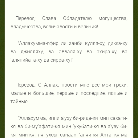
Перевод: Слава Обладателю могущества,
владычества, величавости и величия!
"Аллахумма-гфир ли занби кулля-ху, дикка-ху
ва джилляху, ва авваля-ху ва ахира-ху, ва
'алянийата-ху ва сирра-ху!"
Перевод: О Аллах, прости мне все мои грехи,
малые и большие, первые и последние, явные и
тайные!
. "Аллахумма, инни а'узу би-рида-кя мин сахати-
кя ва би-му'афати-кя мин 'укубати-кя ва а'узу би-
кя мин-кя, ля ухсы санаан 'аляи-кя Анта кя-ма