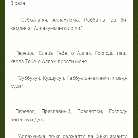
3 раза
"Субхана-кя, Аллахумма, Рабба-на, ва би-
хамди-кя, Аллахумма-гфир ли."
Перевод: Слава Тебе, о Аллах, Господь наш,
хвала Тебе, о Аллах, прости меня.
"Суббухун, Куддусун, Раббу-ль-маляикяти ва-р-
рухи."
Перевод: Преславный, Пресвятой, Господь
ангелов и Духа.
"Аллахумма, ля-кя саджадту, ва би-кя аманту,