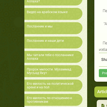
Аллаха?
Пе
Видео на арабском языке
"А
Посланник и мы
Посланник и наши дети
Пе
изба
Мы читали тебе о посланнике
Аллаха
Sha
Пророк милости. Мухаммад
Мусъад Якут
Pre
Его милость на политической
арене и на пол
Artic
Его милость по отношению к
противникам