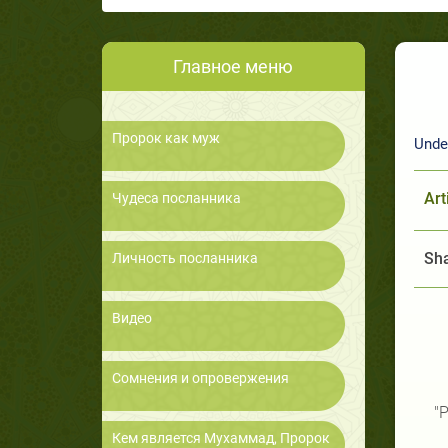
Главное меню
Пророк как муж
Unde
Art
Чудеса посланника
Sha
Личность посланника
Видео
Сомнения и опровержения
"Р
Кем является Мухаммад, Пророк