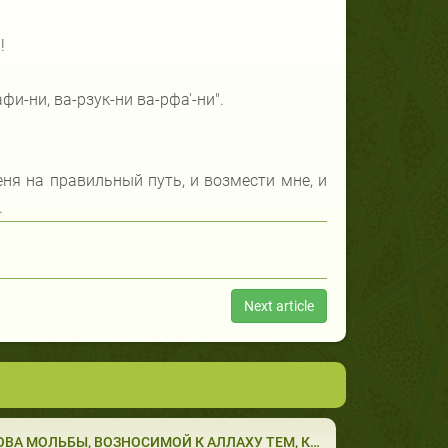
!
фи-ни, ва-рзук-ни ва-рфа'-ни".
еня на правильный путь, и возмести мне, и
.
Next article
ОВА МОЛЬБЫ, ВОЗНОСИМОЙ К АЛЛАХУ ТЕМ, КТО Б